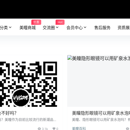
优惠
Hot
分类
美瞳商城
交流圈
会员中心
售后服务
资质展
会不好吗？
美瞳隐形眼镜可以用矿泉水泡
吗？美瞳作为目前比较流行的新潮品，
美瞳、隐形眼镜可以用矿泉水泡吗？
引起了爱美人士的关注，现在已经成为
不带护理液，晚上摘隐形眼镜怎么办
3.1k
0
美瞳百科
时尚人士的日常必备化妆用品。然而，
泉水吗？在很多人的印象中，矿泉水