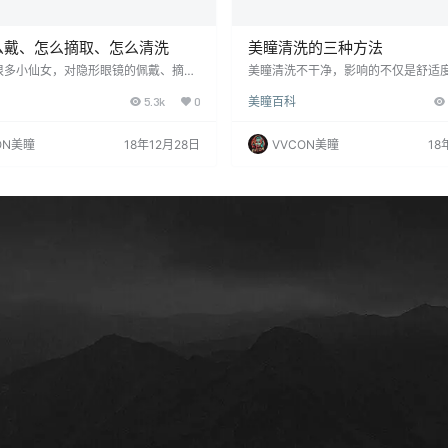
么戴、怎么摘取、怎么清洗
美瞳清洗的三种方法
很多小仙女，对隐形眼镜的佩戴、摘
美瞳清洗不干净，影响的不仅是舒适
有很多错误的习惯和误区，所以美瞳控
度，还会对眼睛造成伤害。 所以，作
5.3k
0
美瞳百科
们，耐心话花几分钟了解一下哦，下面
枚，你一定要学会如何清洗美瞳。 下
非常不好的方法，相信很多小仙女 尤其
洗的三种方法，看看哪种比较适合你？
较长的，都是这么摘取美瞳！ 严禁使用
方法一：揉洗法 1、将美瞳放置于掌
ON美瞳
18年12月28日
VVCON美瞳
18
瞳在你的眼睛还是保持水润的状态下,使
碗状托住镜片。 2、将美瞳护理液滴
瞳等于镊子隔着镜片戳角膜‼️ 除非你
过镜片即可，然后用食指在掌心内揉
,镜片也干,使用镊子摘美瞳会相对容
3、再用拇指以及食指托住镜片。 4
格遵从医嘱使用隐形…
量的美瞳护理液对镜片进行冲洗，冲
两只手…