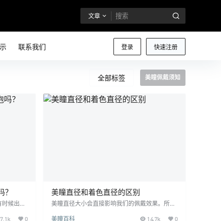
文章
示
联系我们
登录
快速注册
全部标签
美瞳佩戴须知
吗？
美瞳直径和着色直径的区别
有时候出门
美瞳直径大小会直接影响我们的佩戴效果。所以
？可以泡矿
一般在选择直径的时候一定要慎重，不要为了追
7.1k
0
美瞳百科
14.7k
0
是可以喝的
求大眼睛效果而选择超大直径的美瞳。 美瞳直径