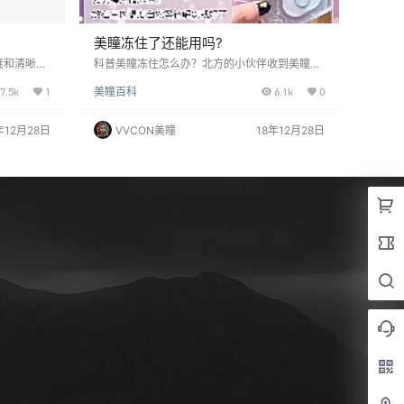
美瞳冻住了还能用吗?
度和清晰
科普美瞳冻住怎么办？北方的小伙伴收到美瞳发
为美瞳控一
现结冰时，记得不要惊慌重复每年n次的结冰☃
7.5k
1
美瞳百科
6.1k
0
面是美瞳清
问题～由于部分地区冬天如果室外温度过低，结
 美瞳清洗
冰是自然现象，不必惊慌失措喔只需把美瞳放在
心，手掌呈
常温室内，让室内自然温度?自然解冻?即可未解
年12月28日
VVCON美瞳
18年12月28日
入掌心，没
冻前不开封（结了冰的轻易开不了瓶）千万不要
搓镜片。
人为放在暖气上加热！别往里面倒热水！别放空
、最后用大
调室内！未完全解冻前请勿摇晃包装，以免小冰
洗的同时用
渣划破镜片喔！解冻后正常拆开浸泡护理液后使
用即可…