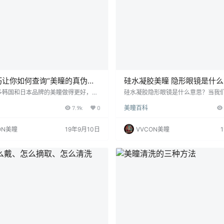
巧让你如何查询“美瞳的真伪真
硅水凝胶美瞳 隐形眼镜是什
多韩国和日本品牌的美瞳做得更好，所
硅水凝胶隐形眼镜是什么意思？当我
仙女会选择购买美瞳（隐形眼镜）来追
眼镜时，我们经常听到硅水凝胶这个
7.9k
0
美瞳百科
然而，美瞳也存在真假差别。毕竟，它
人新手可能对此有疑问:什么是硅水凝
睛上的东西。小仙女们应该更加注意
硅水凝胶隐形眼镜？今天，小V在这
先，购买国内外生产的美瞳时要注意。这
惑。 所谓硅水凝胶隐形眼镜是一种由
ON美瞳
19年9月10日
VVCON美瞳
美瞳外包装的背面。进口美瞳是“进”，
料制成的镜片。隐形眼镜由各种材料
是“准”。因此，大家在购买时应该注意
离子型、水凝胶型、硅水凝胶型等。
。如果购买的是进口产品，收到产品后
舒适程度、佩戴人群都会有些许不同。
是“准”字，那么就有必要联系经销商退
隐形眼镜是水凝胶材料的升级版本。
那么查…
凝胶材质没办法让…