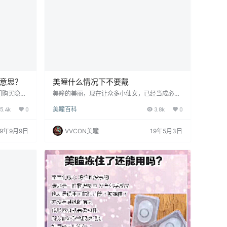
么意思？
美瞳什么情况下不要戴
们购买隐形
美瞳的美丽，现在让众多小仙女，已经当成必备
词。许多白
的化妆单品，但美瞳毕竟不是简单的装饰品，它
5.4k
0
美瞳百科
3.8k
0
胶？什么是
还属于第三类医疗器械，对于佩戴有着严格的要
里给大家解
求！ 如遇到下面这几种情况就不适合戴美瞳
硅水凝胶材
一、处于感冒发烧的时候?感冒发烧时手上带有
19年9月9日
VVCON美瞳
19年5月3日
制成，如非
大量的病菌，很容易在取戴美瞳（隐形眼镜）过
每种材料的
程中，病菌被带入眼睛中。并且感冒的时候经常
 硅水凝胶
伴有轻微的视网膜炎症，戴美瞳（隐形眼镜）会
由于普通水
使炎症加重，而且很多的抗感冒药止咳和止痛药
物中都含有抑制眼泪的成…