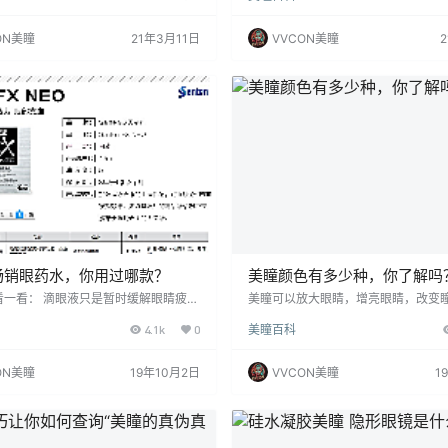
隐形眼镜可以带来更迷人的效果，但它
纯净水，他们认为这种相对干净的水
题一直困扰着许多消费者。戴美瞳好
泡护理液。那今天就来说说这个问题。
ON美瞳
21年3月11日
VVCON美瞳
，我们来看看。 美瞳是隐形眼镜中的一
在眼睛中佩戴一天后，镜片表面会沉
色隐形眼镜，虽然美瞳的形状和佩戴方
质、脂质、灰尘及细菌，需要使用专
眼镜相同，但由于美瞳比隐形眼镜多了
镜护理液隐形眼镜护理液来清洗、消
层，所以透氧性一般低于透明隐形眼
除，以确保再次佩戴时镜片是干净的
每天佩戴美瞳出现…
眼睛健康。 而矿泉水…
畅销眼药水，你用过哪款？
美瞳颜色有多少种，你了解吗
看一看： 滴眼液只是暂时缓解眼睛疲劳
美瞳可以放大眼睛，增亮眼睛，改变
施，不是解决问题的根本方法。任何滴
增加个人魅力，提升整体气质，这些
4.1k
0
美瞳百科
应该长时间使用。 保护眼睛的最好方法
的颜色改变的。 据统计脸部的美丽 眼
息。 特别注意：滴眼液区分裸眼、美瞳
分，所以眼睛美丽的重要性是多高。
不是所有滴眼液都适合佩戴美瞳时使用
解过美瞳都有什么颜色吗？ 美通有很
ON美瞳
19年10月2日
VVCON美瞳
1
意区分。 阅读正文: 如今，大多数人
巧克力、黑色、灰色、棕色、紫色、
无法工作，手机已经成为我们生活中不
等单色，还有一些由双色、三色甚至
一部分。 长期过度使用眼睛会给眼睛带
成的混合颜色，每种颜色都能带来不
负担，这不仅会影响视力，还会影响健
受。 一.巧克力美容学生 巧克力色是
经…
肤色的眼睛颜…