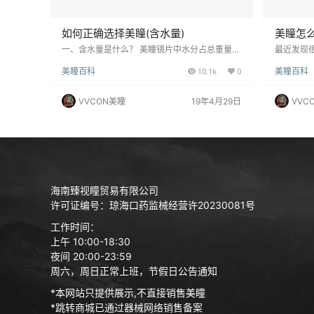
如何正确选择美瞳(含水量)
美瞳怎
一、含水量是什么？ 美瞳镜片中水分占总重量的
最近发现
比例。小于38%为低含水量42%-60%为中含水
取、护理
美瞳百科
10.1k
0
美瞳百科
量大于60%为高含水量超高含水量一般为日抛美
的小仙女
瞳低含水量一般为年抛美瞳 二、含水量原理 ☆
举例一个
含水量越高越容易导致眼干！镜片本身并不产
是指甲比
VVCON美瞳
19年4月29日
VVC
水，而是镜片中一种海绵状高分子结构在吸收眼
镊子摘美
球中的水，来保持原来的含水量。如镜片含水量
用镊子摘美
低于它本身应具有的数值时，就需要吸取更多的
眼睛非常干
泪液。误区：含水量越高越好这点千万要注意，
易。请严
很多人的理解…
海南臻视瞳贸易有限公司
许可证编号：琼海口药监械经营许20230081号
工作时间：
上午 10:00-18:30
夜间 20:00-23:59
周六，周日正常上班，节假日公告通知
*本网站只提供展示,不直接销售美瞳
*跳转商城已通过器械网络销售备案