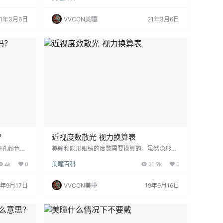
应该可以浸
又分为镜片DIA直径和G.DIA着色直径两种，在这
 隐形眼镜
里，让我们一起来了解这两者的区别，以及如何
21年3月6日
VVCON美瞳
21年3月6日
淀许多蛋白
选择合适自己的美瞳直径。 镜片DIA直径就是指
门的隐形眼
整个镜片平铺的直径，它指是的美瞳的全部，一
毒，才能去
般美瞳产品包装上标记的也就是指镜片直径，分
，才能保证
别是13.8、14.0、14.2、14.3、14.…
？
近视度数散光 视力换算表
瞳孔颜色，
美瞳和隐形眼镜的度数需要换算的。虽然隐形眼
都是由微弱
镜和框架眼镜都是矫正近视的工具，但两者在与
4k
0
美瞳百科
31.9k
0
睛占了70
眼球接触距离上的不同，导致度数也会有差异
那么，你了
配。而我们所得到的验光度数实际上就是框架眼
多颜色，如
镜的度数 ，所以，如果要配隐形眼镜，则需要根
9年9月17日
VVCON美瞳
19年9月16日
蓝色、绿色
据验光度数来进行换算。 一般来说，近视程度越
多色组合而
高，隐形眼镜和框架镜片之间的差异就越大。如
同的视觉享
果要选择隐形眼镜，可以参考下隐形眼镜和框架
最接近我们
镜片的换算公式:框架镜和美瞳度数有一换算公
式： Fo=Fs/(…