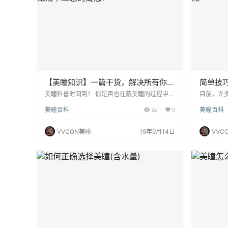
【美瞳知识】一篇干货，解决所有你对
简单技
佩戴不适感的疑惑！
假”
美瞳科普时间到！ 你是否也在戴美瞳的过程中遇
目前，许
到过以下情况？今天就来给大家解答一下那些佩
以许多小
美瞳百科
4k
0
美瞳百科
戴美瞳时遇到的不适感究竟是如何产生并且应当
求美丽。
如何解决！ 看远不清： 左右戴错，重戴；镜片
是戴在眼
戴反，翻回重戴；镜片沉积物，清洁护理后再
它。 首
VVCON美瞳
19年9月14日
VVC
戴。 看近不清： 镜片沉积物，清洁护理后再
些都标在
戴；镜片移动过大，更换镜片。 看物波动不清：
国产美瞳
镜片表面有沉积物，清洗护理后再戴；镜片定位
这些细节
不良，更换基弧合适镜片。 长时间戴镜后不清：
的标识的
角膜水肿，更…
回产品。 