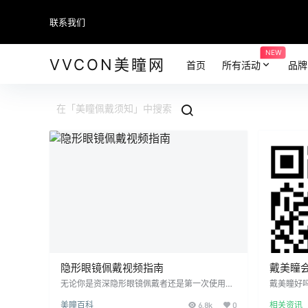
联系我们
NEW
VVCON美瞳网
首页
所有活动
品牌
隐形眼镜佩戴视频指南
戴美瞳
无论你是资深隐形眼镜佩戴者还是第一次使用，
戴美瞳好
你都需要了解隐形眼镜，才能健康安全地佩戴。
一问世就
美瞳百科
6.8k
0
相关资讯
VVCON美瞳网专业人士编写的隐形眼镜使用指
各行各业