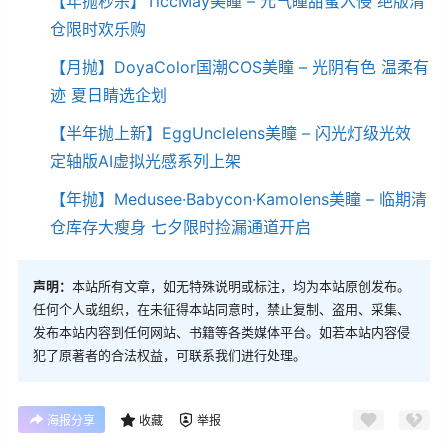
【年抛秒杀】TiccMay美瞳 – 元气瞳甜蜜入侵 绝版清
仓限时欢乐购
【月抛】DoyaColor国潮COS美瞳 – 光阴有色 温柔有
迹 夏日睛选企划
【半年抛上新】EggUnclelens美瞳 – 闪光灯级光效
定轴版AI虚拟光感系列上架
【年抛】Medusee·Babycon·Kamolens美瞳 – 临期清
仓库存大瘦身 七夕限时捡漏通道开启
声明：
本站所有文章，如无特殊说明或标注，均为本站原创发布。
任何个人或组织，在未征得本站同意时，禁止复制、盗用、采集、
发布本站内容到任何网站、书籍等各类媒体平台。如若本站内容侵
犯了原著者的合法权益，可联系我们进行处理。
海报分享
收藏
举报