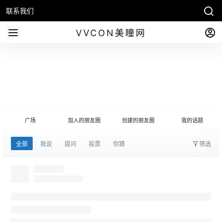
联系我们
VVCON美瞳网
发布话题
(圈主)
广场
加入的朋友圈
创建的朋友圈
我的话题
全部
我说
提问
投票
你猜
筛选