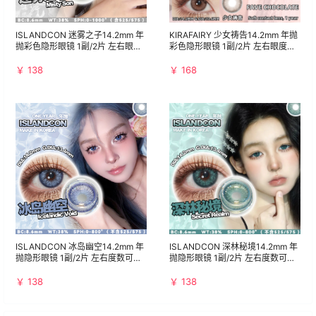
广场
2025-03-01
流光星辰 说想我，我现在就去找你
ISLANDCON 迷雾之子14.2mm 年
KIRAFAIRY 少女祷告14.2mm 年抛
16:17:59
抛彩色隐形眼镜 1副/2片 左右眼度
彩色隐形眼镜 1副/2片 左右眼度数
数可不同
可不同
广场
￥ 138
￥ 168
2025-02-20
一秒钟上头的贵族绿💚
16:21:34
广场
2025-02-20
肉桂桃子真的哐哐的种草
16:21:15
广场
2025-02-20
音乐节主打装备🤟🏻做最靓的一个
16:19:32
广场
2025-02-04
大直径爱好者终于找到增大巨
ISLANDCON 冰岛幽空14.2mm 年
ISLANDCON 深林秘境14.2mm 年
15:36:38
抛隐形眼镜 1副/2片 左右度数可不
抛隐形眼镜 1副/2片 左右度数可不
同
同
￥ 138
￥ 138
❮
❯
/
267 页