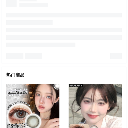
新品种草
热门商品
2025-03-15
克莱因蓝的泪
12:57:03
新品种草
2025-03-15
薄雾电光瞳 混血感硅水凝胶美瞳12h氧透
12:56:35
广场
2025-03-08
这算沈星回本体出逃吗？
15:49:58