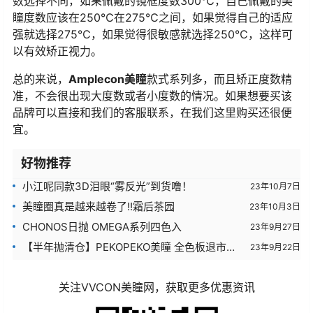
数选择不同，如果佩戴的镜框度数300℃，自己佩戴的美
瞳度数应该在250℃在275℃之间，如果觉得自己的适应
强就选择275℃，如果觉得很敏感就选择250℃，这样可
以有效矫正视力。
总的来说，
Amplecon美瞳
款式系列多，而且矫正度数精
准，不会很出现大度数或者小度数的情况。如果想要买该
品牌可以直接和我们的客服联系，在我们这里购买还很便
宜。
好物推荐
小江呢同款3D泪眼“雾反光”到货噜！
23年10月7日
美瞳圈真是越来越卷了!!霜后茶园
23年10月3日
CHONOS日抛 OMEGA系列四色入
23年9月27日
【半年抛清仓】PEKOPEKO美瞳 全色板退市清
23年9月22日
仓亏本活动开启
关注VVCON美瞳网，获取更多优惠资讯