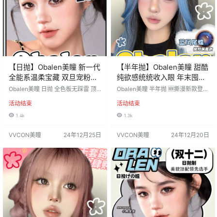
【日抛】Obalen美瞳 新一代
【半年抛】Obalen美瞳 甜酷
全能系温柔宝藏 双旦宠粉福
纯欲感统统收入眼 年末囤货
利
冲刺
Obalen美瞳 日抛 全色板无踩雷 顶
Obalen美瞳 半年抛 🆕撕漫新款登场
级非离子水润 零感空气片日抛💦一
蓝凤尾蝶/红纹翅蝶14.5mm 💰年末
活动结束
活动结束
盒10p多囤多划算‼ 懂货的集美已经
一降到底 多重风格全覆盖#超值套餐
火速囤货啦 活动价：58/1盒，88/2
码住 这波不囤真的亏大发了啊～ 活
1.4k
1.3k
盒，168/4盒 （每单均送取戴器+免
动价：39/1副，49/2副，69/3副 活
胶假睫毛） 活动时间：2024年12月
动时间：2024年12月20日-结束 ==
VVCON美瞳
24年12月25日
VVCON美瞳
24年12月20日
25日-结束 ========⭐发货详情⭐
======⭐发货详情⭐======== 发
======== 发货地区：安徽宿州 佩
货地区：安徽宿州 佩戴周期：年抛/
戴周期：日抛（1盒10片装） 默认
半年抛 默认快递：中通邮政 …
快…