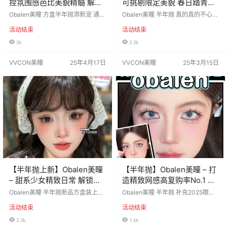
捏氛围感芭比美貌精髓 解锁
可挑剔限定美貌 春日踏青装
早春少女OOTD
备指南
Obalen美瞳 方盒半年抛添新宠 通
Obalen美瞳 半年抛 真的真的不心动
勤/约会/素颜全场景适配 红心车厘子
吗💗 无可挑剔的限定美貌出片率 全
活动结束
活动结束
🍒#危险萝莉 优雅芭比娃娃瞳👑#猫
网最佳的性价比必囤眼珠珠 心动到
眼牛仔 doll感颜值尖子生👀#厚乳啵
爆炸的巅峰让利福利款 活动价：68/
2k
2.3k
啵 妈生巧栗色🌟#皇家奶栗 地表最
2副，88/4副 （每单均送同副数伴
强漫画感💦#布偶娃娃 助力春夏出游
侣盒+护理液） 活动时间：2025年
VVCON美瞳
25年4月17日
VVCON美瞳
25年3月15日
包美美出片 活动价：68/1副，88/2
3月15日-结束 ========⭐发货详
副，128/3副 （下单即送同副数伴侣
情⭐======== 发货地区：安徽宿
盒+太阳花免胶假睫毛+欧巴兰…
州 佩戴周期：年抛/半年抛 默认快
递：中通邮政 含水量：38%…
【半年抛上新】Obalen美瞳
【半年抛】Obalen美瞳 – 打
– 甜系少女精致日常 解锁早
造精致网感高复购率No.1 春
春少女感OOTD
日视觉体验官
Obalen美瞳 半年抛新品方盒装上新
Obalen美瞳 半年抛 补充2025眼神
🌼大眼美眉的福音来啦‼ 🆕超大地雷
装备 显色出片 #海的女儿 14.5mm
活动结束
活动结束
系列上线 #超大芭比学院粉#超大芭
🌊极品洋气的海王蓝瞳 绝佳囤货好
比学院黑灰#超大芭比学院绿 #超大
时机😱纯福利 活动价：68/2副，88/
2.3k
1.6k
奶球黑#超大童颜芭比#超大甜心芭
4副 活动时间：2025年2月13日-结