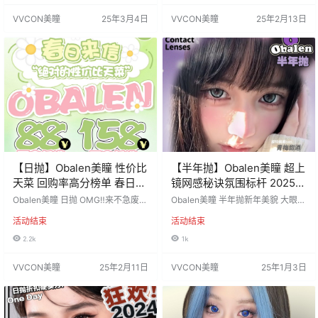
比 带上秒变芭比眼😍 大直径爱好者
束 ========⭐发货详情⭐======
VVCON美瞳
25年3月4日
VVCON美瞳
25年2月13日
不用犹豫直接闭眼冲✌二层虹膜！
== 发货地区：安徽宿州 佩戴周期：
融瞳度直接开挂‼ 活动价：68/1副，
年抛/半年抛 默认快递：中通邮政 含
88/2副，128/3副 （下单…
水量：38%/40% 基弧B…
【日抛】Obalen美瞳 性价比
【半年抛】Obalen美瞳 超上
天菜 回购率高分榜单 春日踏
镜网感秘诀氛围标杆 2025新
青囤货季
年新美貌
Obalen美瞳 日抛 OMG‼来不急废话
Obalen美瞳 半年抛新年美貌 大眼萌
了〰 日抛均价🔥39一盒❗❗❗ 爱马仕级
动芭比感#青梅甜酒#黑糖牛乳 14.5
活动结束
活动结束
贵妇舒适度 超全爆款の不容错过 上
mm 一整版复购率爆高各风格全接盘
头又不费钱的羊毛🐏等啥呢 快Call
抢购趁现在🛒别让美再等一年‼ 多重
2.2k
1k
姐妹们赶紧囤起来🛒 活动价：88/2
风格全覆盖#超值套餐码住 活动价：
盒，158/4盒 （两盒送取戴器 四盒
39/1副，49/2副，69/3副 每单均送
VVCON美瞳
25年2月11日
VVCON美瞳
25年1月3日
送润眼液） 活动时间：2025年2月1
伴侣盒 活动时间：2025年1月3日-
1日-结束 ===…
结束 ========⭐发货详情⭐====
==== 发货地区：安徽宿州 佩戴
周…