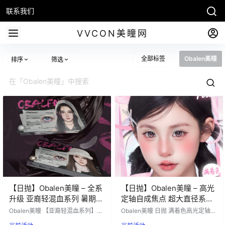
联系我们
VVCON美瞳网
全部标签
Obalen美瞳
排序
筛选
【日抛】Obalen美瞳 – 全系
【日抛】Obalen美瞳 – 高光
升级 亚裔轻混血系列 暑期档
定轴自成焦点 超大直径系列
美貌出游记
再出新色
Obalen美瞳 【亚裔轻混血系列】日
Obalen美瞳 日抛 满着色高光定轴日
抛十片装上新 🔥日抛新品三色直接
抛又出新花色啦📢 #超大柔光奶褐#