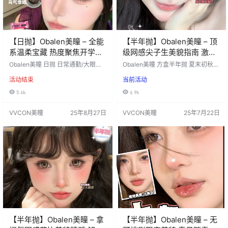
【日抛】Obalen美瞳 – 全能
【半年抛】Obalen美瞳 – 顶
系温柔宝藏 热度聚焦开学狂
级网感尖子生美貌指南 激活
欢季
夏季高清颜值
Obalen美瞳 日抛 日常通勤/大眼萌
Obalen美瞳 方盒半年抛 夏末初秋有
妹/芭比混血/通通拿捏 开学飙美提前
效变美指南？我接！ 三明治工艺🧃
活动结束
当前活动
购值得 ！ 自带生命力！拥有必出片
高透氧更舒适 全方位满足 就是既要
的美丽！ 不干涩不磨眼舒适度max
又要还要！ 全系列绝对值得无限回
5.6k
6.9k
活动价：49/1盒，138/4盒，198/6
购👍👍👍 永不踩雷✔随时随地展示
盒 （每单均送取戴器 四盒起送取戴
元气好气色 🆕新品热销榜 🌈超大虚
VVCON美瞳
25年8月27日
VVCON美瞳
25年7月22日
器+润眼液） 活动时间：2025年8月
拟腮红# 叮咚！您的少女感体验卡已
27日-结束 ========⭐发货详情⭐
送达！！ 🌟超大焦糖狙击# 日系古
======== 发货地区：安徽宿州 佩
早…
戴周期：日抛（1盒10片装）…
【半年抛】Obalen美瞳 – 拿
【半年抛】Obalen美瞳 – 无