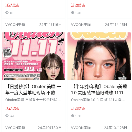
工人轻松上车 一省到底性价比TOP
副均价仅需20+💰划算爆 识货美女
活动结束
活动结束
混血➕自然体验感给到满满 超值套
已默默囤货 全员超长续航🔋学生党
餐价🛍开启囤货趴‼ 活动价：98/2
必备 活动价：68/2副，98/4副 （两
1k
1.3k
盒，168/4盒 （每单均送取戴器 四
副送护理液 四副加送假睫毛） 活动
盒加送欧巴兰手持镜） 活动时间：2
时间：2024年11月15日-结束 ===
VVCON美瞳
24年11月16日
VVCON美瞳
24年11月15日
024年11月16日-12月6日 ======
=====⭐发货详情⭐======== 发
==⭐发货详情⭐======== 发货地
货地区：安徽宿州 佩戴周期：年抛/
区：安徽宿州 佩戴周期：日…
半年抛 默认快递：中通邮政 含水
量：…
【日抛秒杀】Obalen美瞳 一
【半年抛/年抛】Obalen美瞳
年一度大型羊毛现场 不薅白
1.0 氛围感神仙眼珠珠 11.11
不薅
大作战
Obalen美瞳 日抛双十一秒杀巨献 九
Obalen美瞳 1.0 半年抛11.11大战 多
敏🆘这次11.11活动超～划算！ 低至
副囤货套餐已出💗赶紧呼我 无锁边
活动结束
活动结束
3.3💰一片的全年最低套餐活动！ 即
新品TOP推荐🔍薄荷系列 冰透电光
将爆单预警🔥先下手准没错〰 活动
蓝色#薄荷冰蓝 14.5mm 绿色梦中情
649
1.2k
价：99/3盒 活动时间：2024年10
瞳#薄荷奶绿 14.5mm 没有满减凑单
月30日-11月15日 ========⭐发
只有真实降价‼ 活动价：68/2副，8
VVCON美瞳
24年10月30日
VVCON美瞳
24年10月28日
货详情⭐======== 发货地区：安
8/4副 （每副均送伴侣盒 2副起送护