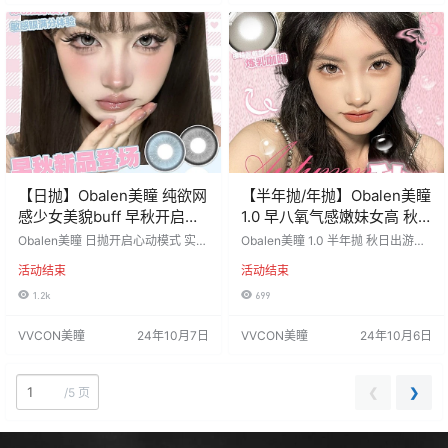
徽宿州 佩戴周期：日抛（1盒10片
理液 4副加送假睫毛） 活动时间：2
装） 默…
024年10月28日-11月15日 ====…
【日抛】Obalen美瞳 纯欲网
【半年抛/年抛】Obalen美瞳
感少女美貌buff 早秋开启心
1.0 早八氧气感嫩妹女高 秋
动模式
日出游季
Obalen美瞳 日抛开启心动模式 实至
Obalen美瞳 1.0 半年抛 秋日出游季
名归❗❗全员美貌 💗纯欲迷人小奶猫#
💌囤货新概念 高性价比No1🙋 就不
活动结束
活动结束
珍珠少女 🌷上眼灵气感爆棚#闪闪泪
信这都拿不下你❓ #牛奶珍宝珠#蓝
光 纯欲鼻祖网感少女的美貌buff👊
莓珍宝珠#炼乳咖啡 新品闪亮登场🔛
1.2k
699
⚠瞳圈热搜经典销冠清单 速来～个
速速开启疯抢模式100%…🛒 活动
个心尖好物已到位‼ 活动价：98/2
价：68/2副，88/4副 活动时间：20
VVCON美瞳
24年10月7日
VVCON美瞳
24年10月6日
盒，168/4盒，328/8盒 （每单均送
24年10月6日-10月25日 =======
取戴器 8盒起加送假睫毛） 活动时
=⭐发货详情⭐====…
间：…
❮
❯
/
5 页