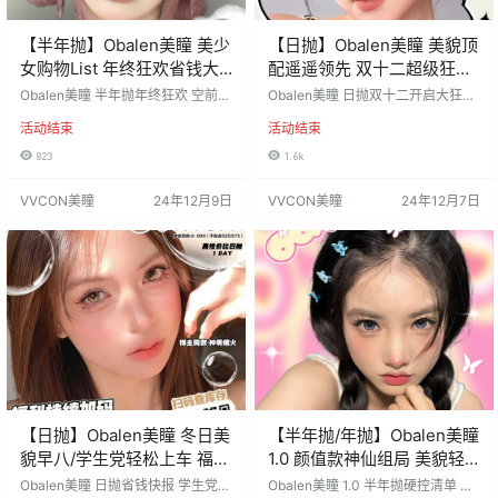
【半年抛】Obalen美瞳 美少
【日抛】Obalen美瞳 美貌顶
女购物List 年终狂欢省钱大
配遥遥领先 双十二超级狂欢
作战
限时开启
Obalen美瞳 半年抛年终狂欢 空前绝
Obalen美瞳 日抛双十二开启大狂欢
后‼12.12简单粗糙放大招 省钱大作
爆款活动限时返场回馈云股东❗ 舒适
活动结束
活动结束
战🤣直接降价不伤脑‼ 一年一度惊喜
无感超清透材质🙌主打一个舒服 全
破价❗囤货就现在❗ 全系列三明治工艺
员高保湿选手水灵感溢出屏幕 下个
823
1.6k
～舒适又安心 活动价：39/1副，49/
月就过年了该囤货了老婆们 活动
2副，69/3副 （每单均送伴侣盒）
价：58/1盒，88/2盒，168/4盒
VVCON美瞳
24年12月9日
VVCON美瞳
24年12月7日
活动时间：2024年12月9日-结束 =
（每单均送取戴器+免胶假睫毛） 活
=======⭐发货详情⭐====…
动时间：2024年12月8日-12月25日
========⭐发货详情⭐=======
= 发货地区…
【日抛】Obalen美瞳 冬日美
【半年抛/年抛】Obalen美瞳
貌早八/学生党轻松上车 福利
1.0 颜值款神仙组局 美貌轻
持续加码
松拿捏
Obalen美瞳 日抛省钱快报 学生党打
Obalen美瞳 1.0 半年抛硬控清单 多