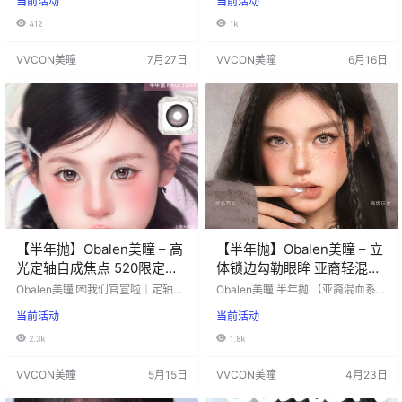
当前活动
当前活动
戳心巴 妲己泪~破碎感琉璃珠本珠清
超大暖光琥珀 #超大月光宝盒#超大
透水光感拉满 只此青绿~清冷新中式
古早娃娃巧 【高光定轴+满着色+日
412
1k
氛围感绝了小众不撞款 亚麻奶咖~温
抛】 buff叠满啦🌟 💦特别添加玻尿
柔挂亚裔混血日常素颜/淡妆都能hol
酸 Ⓜ感眼也能放心戴💓 活动价： 6
VVCON美瞳
7月27日
VVCON美瞳
6月16日
d住 活动价：69.9/1盒，129.8/2
9.9/1盒：送取戴器*1 129.8/2盒：送
盒，239.6/4盒，329.4/6盒，499/
取戴器*1+爱心发夹*1 239.6/4盒：
10盒，599/12盒 活动时间：2026
送取戴器*1+…
年7月27日-直至下次更新 ======
=…
【半年抛】Obalen美瞳 – 高
【半年抛】Obalen美瞳 – 立
光定轴自成焦点 520限定浪
体锁边勾勒眼眸 亚裔轻混血
漫上市
小心机
Obalen美瞳 💌我们官宣啦｜定轴高
Obalen美瞳 半年抛 【亚裔混血系
光美瞳今日上新✨ 【高光不乱转】
列】新品上新💥 轻混血小心机🍂日
当前活动
当前活动
每一款都绝美！🦈疯了… #超大缪斯
常也能悄悄拥有异域灵气 立体锁边
女神#超大撕漫女神#超大露丝女神
勾勒眼眸💫轻松拍出精致上镜脸 高
2.3k
1.8k
#超大我本纯情 #超大天生温柔 💕5
透氧透气材质💧全天佩戴依旧水润
20限定浪漫 这次是真想All in了 活
不闷眼 这一次，我们把「通透混血
VVCON美瞳
5月15日
VVCON美瞳
4月23日
动价：49.9/1副，89.9/2副，139.9/
感」焊在眼睛里 活动价：39.9/1
3副 购2副送爱心丝带挂坠*1 购3副
副，69.8/2副，99.7/3副 活动时