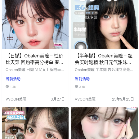
再加送银色爱心化妆镜*1+备忘贴*…
间：2026年4月23日-直至下次更新
========&#x…
【日抛】Obalen美瞳 – 性价
【半年抛】Obalen美瞳 – 超
比天菜 回购率高分榜单 春日
会买时髦精 秋日元气甜妹专
踏青囤货季
属
Obalen美瞳 日抛 又又又上新啦📣📣
Obalen美瞳 半年抛 告诉我到底是谁
📣 ☕#生椰拿铁 🤎#加浓美式 🥞#可
这么会买！！！ Obalen「超会买」
当前活动
当前活动
可松饼 日常戴👓约会戴💖拍照戴📸
时髦精！ 确认过眼神绝对是我会狂
旅游戴🌿 每天都有新风格，承包整
买的款 百搭不踩雷🔍直接通杀各种
1.3k
2.4k
个春天的眼妆💖 活动价：59/1盒，1
审美 真的是想狠狠屯一万副都不够
08/2盒，196/4盒 （赠品：每单均
哇 活动价：39.9/1副，59.9/2副，7
VVCON美瞳
3月27日
VVCON美瞳
25年9月25日
送取戴…
9.9/3副，99.9/4副 （赠品：送同副
数伴侣盒 两副起送护理液） 活动时
间：2025年10月15日-直至下次更
新 ========⭐发货详情&#…