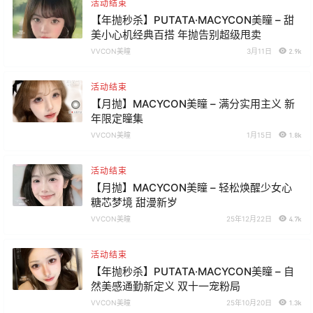
活动结束
【年抛秒杀】PUTATA·MACYCON美瞳 – 甜
美小心机经典百搭 年抛告别超级甩卖
VVCON美瞳
3月11日
2.9k
活动结束
【月抛】MACYCON美瞳 – 满分实用主义 新
年限定瞳集
VVCON美瞳
1月15日
1.8k
活动结束
【月抛】MACYCON美瞳 – 轻松焕醒少女心
糖芯梦境 甜漫新岁
VVCON美瞳
25年12月22日
4.7k
活动结束
【年抛秒杀】PUTATA·MACYCON美瞳 – 自
然美感通勤新定义 双十一宠粉局
VVCON美瞳
25年10月20日
1.3k