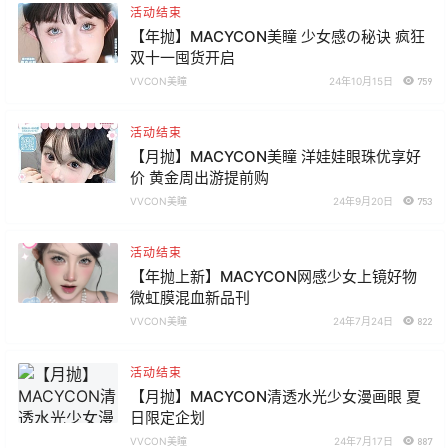
活动结束
【年抛】MACYCON美瞳 少女感の秘诀 疯狂
双十一囤货开启
VVCON美瞳
24年10月15日
759
活动结束
【月抛】MACYCON美瞳 洋娃娃眼珠优享好
价 黄金周出游提前购
VVCON美瞳
24年9月20日
753
活动结束
【年抛上新】MACYCON网感少女上镜好物
微虹膜混血新品刊
VVCON美瞳
24年7月24日
822
活动结束
【月抛】MACYCON清透水光少女漫画眼 夏
日限定企划
VVCON美瞳
24年7月17日
887