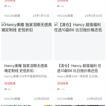
活动结束
活动结束
高舒适韩产年抛系列 一整个冬日限
最好 活动价：168/1副，268/2副 活
定全在这里啦✔️ 新年好物价：138/1
动时间：2023年7月1日-直到下次
824
963
副，238/2副 活动时间：2024年1
更新 =======⭐发货详情⭐=====
月10日-2月24日 =======⭐发货
=== 发货地区：陕西省西安市 佩戴
VVCON美瞳
24年1月10日
VVCON美瞳
23年6月30日
详情⭐======== 发货地区：陕西
周期：年抛 默认快递：中通 含水
省西安市 佩戴周期：年抛 默认快
量：38% 基弧BC：8.6 工厂材质：i
递：中通 含水量：38% 基弧BC：8.
codi/vaseen工厂 含硅水凝胶 度数
6 工厂…
范围：0-1000度，…
Hancy美瞳 独家泪眼无感高
【清仓】Hancy 超值福利 任
端定制线 史低折扣
选10副66 比日抛价格还低
Hancy美瞳 618年中盛宴即刻开启 A
Hancy美瞳 618一清到底 比日抛价
区抄底清仓季已来到，99/副没有套
格还低的年抛来啦 清仓产品无赠品
活动结束
活动结束
路️‍️‍️‍ 独家泪眼无感高端定制线 还不快
无售后，缺货随机❗️ 最高品质韩产美
来体验高端舒适度 活动价：99/1副
瞳清仓打折不犹豫 活动价：任选10
896
1.1k
活动时间：2023年6月10日-6月30
副66（缺货随机无售后） 活动时
日 =======⭐发货详情⭐=======
间：2023年6月10日-6月30日 ===
VVCON美瞳
23年6月6日
VVCON美瞳
23年6月6日
= 发货地区：陕西省西安市 佩戴周
====⭐发货详情⭐======== 发货
期：年抛 …
地区：陕西省西安市 佩戴周期：年