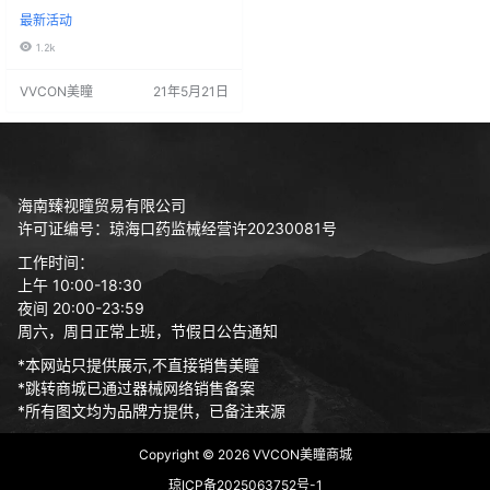
相遇，比方说当我遇见你 心动女嘉
最新活动
宾的夏日混血系列 只为坠入爱河的
你独家定制 我想我会在平凡的日子
1.2k
里 反反复复爱上你 活动价：99/副 1
31.4/两幅 夏日混血双色系列限时秒
VVCON美瞳
21年5月21日
杀折扣现已开启 活动时间：5.18-5.
28 产品注册证号：国械注进20183
221818 代理价
海南臻视瞳贸易有限公司
许可证编号：琼海口药监械经营许20230081号
工作时间：
上午 10:00-18:30
夜间 20:00-23:59
周六，周日正常上班，节假日公告通知
*本网站只提供展示,不直接销售美瞳
*跳转商城已通过器械网络销售备案
*所有图文均为品牌方提供，已备注来源
Copyright © 2026
VVCON美瞳商城
琼ICP备2025063752号-1