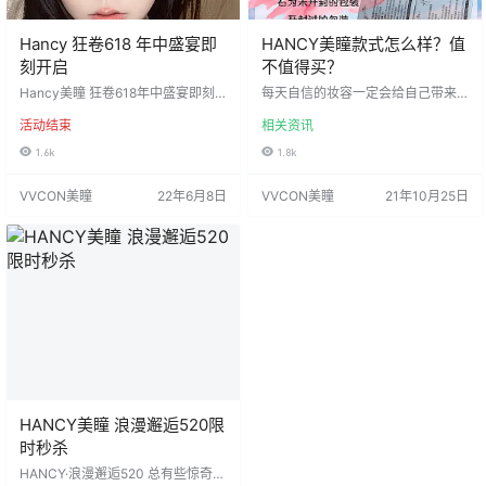
Hancy 狂卷618 年中盛宴即
HANCY美瞳款式怎么样？值
刻开启
不值得买？
Hancy美瞳 狂卷618年中盛宴即刻
每天自信的妆容一定会给自己带来
开启 新品预备蓄势待发 A区抄底清
好的心情，而现在人们都喜欢戴美
活动结束
相关资讯
仓季已来到，99/副没有套路 独家泪
瞳来增加妆容的自信感，所以有很
眼无感高端定制线 活动时间：2022
多的美眉也开始购买美瞳，而美瞳
1.6k
1.8k
年6月10日-2022年6月30日 发货
的品牌众多，HANCY美瞳怎么样？
地:陕西省西安市 默认中通快递 （新
美瞳品牌如何选？ 在选择美瞳品牌
VVCON美瞳
22年6月8日
VVCON美瞳
21年10月25日
疆、西藏、内蒙古、海南、云南
的时候，很多的美眉都会直接在购
「昆明除外」、东三省「省会除
物软件上选择，在购物软件上看哪
外」、青海、宁夏、甘肃）属偏远
些款式比较好就直接选择，当下她
发件+10元 ￼️因疫情及停运地区或需
们很少会选择品牌，更多的是看款
发顺丰件+15元/到付 工厂：icodi …
式。 而重视美瞳品牌选择的美眉主
要是看美瞳的质量，因为她们坚信
只有好品牌才会有好的质量，这种…
HANCY美瞳 浪漫邂逅520限
时秒杀
HANCY·浪漫邂逅520 总有些惊奇的