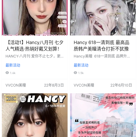
发顺丰件…
【活动1】Hancy八月刊 七夕
Hancy 618一清到底 最高品
人气精选·热销好戴又划算！
质韩产美瞳清仓打折不犹豫
HANCY·八月刊 爱你不止七夕，更
Hancy美瞳 618一清到底 品牌升级
在朝朝夕夕 人气精选·热销好戴又好
新品即将就位 清仓产品无赠品无售
最新活动
最新活动
看！ 韩产独家设计硅水凝胶美瞳 怎
后，缺货随机 最高品质韩产美瞳清
么能够忍住剁手的节奏❗️ 活动价：¥1
仓打折不犹豫 任选3副66单幅低至2
1.6k
1.5k
58一副，￥258两幅，包邮送盒 活
2元‼ 活动价：66/3副 不送盒无售
动时间：2022年8月1日-8月19日 发
后，遇缺货随机发 活动时间：2022
VVCON美瞳
22年8月3日
VVCON美瞳
22年6月10日
货地:陕西省西安市 默认中通快递
年6月10日-结束会通知 发货地:陕西
（新疆、西藏、内蒙古、海南、云
省西安市 默认中通快递 （新疆、西
南「昆明除外」、东三省「省会除
藏、内蒙古、海南、云南「昆明除
外」、青海、宁夏、甘肃）属偏远
外」、东三省「省会除外」、青
发件+10元 ￼࿠…
海、宁夏、甘肃）属偏远发件+10元
￼&…