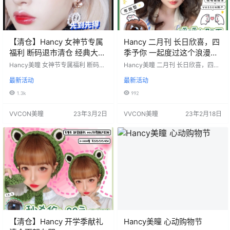
【清仓】Hancy 女神节专属
Hancy 二月刊 长日欣喜，四
福利 断码退市清仓 经典大眼
季予你 一起度过这个浪漫的
系列奉送
二月吧
Hancy美瞳 女神节专属福利 断码退
Hancy美瞳 二月刊 长日欣喜，四季
市清仓，经典大眼系列奉送 任选一
予你 和HANCY一起度过这个浪漫的
最新活动
最新活动
副38，三副只需66 有度数经尽快下
二月吧 全色板任选一副168💰，两幅
手，晚一步分分钟售罄 售后服务：
268💰（包邮送盒） 活动时间：202
1.3k
992
临时清仓无售后，可接受再下单哦
3年2月18日-3月18日 =======⭐
活动时间：2023年3月2日-直到下
发货详情⭐======== 发货地区：
VVCON美瞳
23年3月2日
VVCON美瞳
23年2月18日
次更新 =======⭐发货详情⭐====
陕西省西安市 佩戴周期：年抛 默认
==== 发货地区：陕西省西安市 佩
快递：中通 关于运费：⚠️默认中通
戴周期：年抛 默认快递：中通 关于
快递/西安发货…
运费：⚠️默认中通快递/西…
【清仓】Hancy 开学季献礼
Hancy美瞳 心动购物节