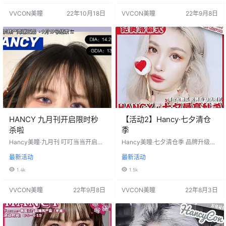
副到手 价格跌破极限，手快的宝贝
赠品度数，不备注默认无送，随机
VVCON美瞳
22年10月18日
VVCON美瞳
22年9月8日
速来领取⏱️⏱️⏱️ 活动时间：2022年
款无售后〉 活动时间：2022年9月5
10月14日-…
日-10月10日 发货地：陕西省西安
市 默认快递：中通 （新疆、西藏、
内蒙古、海南、云南「昆明除
外」、东三省「省会除外」、青
海、宁夏、甘肃）属偏远发件+10元
￼&…
HANCY 九月刊开启限时秒
【活动2】Hancy·七夕清仓
杀啦
季
Hancy美瞳·九月刊 叮叮当当开启限
Hancy美瞳·七夕清仓季 品牌升级️新
时超值秒杀啦 首发绝美子麻薯嘟嘟1
品即将就位 清仓产品无赠品无售
最新活动
最新活动
4.2mm 美妆博主们分分夸赞显白又
后，缺货随机❗️ 最高品质韩产美瞳清
温柔 势不可挡的魅力 绝对是美貌实
仓打折不犹豫 任选3副66单幅低至2
1.4k
1.5k
力选手 单款秒杀价格99/副 活动时
2元‼️ 活动三副起，单幅两幅按正常
间：2022年9月8日-9月19日 发货
价格出单 售后服务：活动无售后 ️活
VVCON美瞳
22年9月8日
VVCON美瞳
22年8月3日
地:陕西省西安市 默认中通快递 （新
动时间：2022年8月1日~8月19日
疆、西藏、内蒙古、海南、云南
默认中通快递/西安发货/私发单号
「昆明除外」、东三省「省会除
（新疆、西藏、内蒙古、海南、云…
外」、青海、宁夏、甘肃）属偏远
发件+10元 ￼️因疫情及停运地区或需