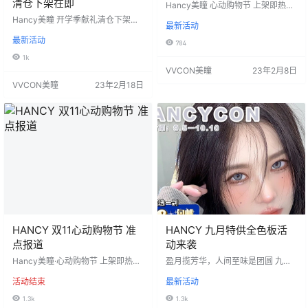
清仓下架在即
Hancy美瞳 心动购物节 上架即热销
款款经典款款爆 年度【好物必入】T
Hancy美瞳 开学季献礼清仓下架在
最新活动
op. 1准点报道 活动价：198一副 活
即 任选两幅副仅需99 满足一切你对
动时间：2023年2月8日-直到下次
最新活动
舒适度的幻想 先到先得，临时清仓
784
更新 =======⭐发货详情⭐=====
最高品质 日抛的价格买超划算的年
1k
=== 发货地区：陕西省西安市 佩戴
抛哦 活动价：99/2副 活动无售后，
VVCON美瞳
23年2月8日
周期：年抛 默认快递：中通 关于运
遇缺货随机发相似款不通知 活动时
费：⚠️默认中通快递/西安发货/私发
VVCON美瞳
23年2月18日
间：2023年2月18日-直到下次更新
单号（新疆、西藏、内蒙古、海
=======⭐发货详情⭐========
南、云南「昆明除外…
发货地区：陕西省西安市 佩戴周
期：年抛 默认快递：中通 关于运
费：⚠…
HANCY 双11心动购物节 准
HANCY 九月特供全色板活
点报道
动来袭
Hancy美瞳·心动购物节 上架即热销
盈月揽芳华，人间至味是团圆 九月
款款经典款款爆 年度【好物必入】T
特供Hancy美瞳全色板活动来袭 超
活动结束
最新活动
op. 1准点报道🫡 错过就绝对不会再
值买二送一限时返场 活动价：¥158
有的价格 囤货还在犹豫什么️️ 活动
一副，￥258两幅随机赠送一副
1.3k
1.3k
价：￥88一副，￥99两幅，￥111三
〈赠送款为B区随机赠送，下单备注