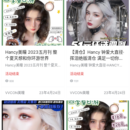
抛 默认快递：中通 工厂材质：icod
i/vasee…
Hancy美瞳 2023五月刊 整
【清仓】Hancy 钟爱大直径·
个夏天想和你环游世界
挥泪绝版清仓 满足一切你对
舒适度的幻想
Hancy美瞳 2023五月刊 整个夏天
Hancy美瞳 钟爱大直径·HANCY挥
想和你环游世界✈️ 五月特别企划现
泪绝版清仓 任选4副仅需51💰 满足
活动结束
活动结束
已全线投放 全色板任选一副168，两
一切你对舒适度的幻想 先到先得，
副268 均送盒 活动时间：2023年4
临时清仓最高品质 日抛的价格买超
808
939
月24日-5月21日 下午16点 =====
划算的年抛哦 活动无售后，遇缺货
==⭐发货详情⭐======== 发货地
随机发相似款不通知 活动时间：20
VVCON美瞳
23年4月24日
VVCON美瞳
23年4月24日
区：陕西省西安市 佩戴周期：年抛
23年4月24日-5月21日 =======⭐
默认快递：中通 工厂材质：icodi/v
发货详情⭐======== 发货地区：
aseen工厂 含硅水凝胶 度数范围…
陕西省西安市 佩戴周期：年抛 默认
快递：中通 工厂材质：icodi…