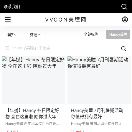
联系我们
VVCON美瞳网
全部标签
Hancy美瞳
排序
筛选
【年抛】Hancy 冬日限定好
Hancy美瞳 7月刊暑期活动
物 全在这里啦 陪你过大年
你值得拥有最好
Hancy美瞳 新年怎么过？当然是和
Hancy美瞳 暑期活动正式开启 走哪
HANCY一起龙行龘龘 必囤必入手的
也别忘记HANCY的陪伴 你值得拥有