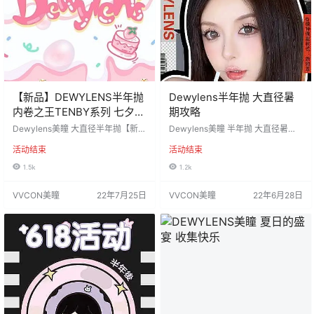
【新品】DEWYLENS半年抛
Dewylens半年抛 大直径暑
内卷之王TENBY系列 七夕上
期攻略
线
Dewylens美瞳 大直径半年抛【新
Dewylens美瞳 半年抛 大直径暑期
品】 内卷之王TENBY系列 七夕宠粉
攻略 水润狗狗眼 *醋栗子* 性感奶灰
活动结束
活动结束
上线 酒心黑松露浓郁暗黑挂 #藤比
色 *奶姆茶* 暖甜榛果色 *甜酪乳*
黑玫酱 荆棘玫瑰🥀丛中傲娇黑天鹅
通勤自然无敌的cute系列 水感晶黑/
1.5k
1.2k
更有其他原创设计花色够你玩转夏
雾感芋蓝 活动价：158/副、238/2
天️ 活动价138/副 238/2副 308/3副
副 活动时间：2022年6月28日-结束
VVCON美瞳
22年7月25日
VVCON美瞳
22年6月28日
活动时间：2022年7月25日-结束前
会通知 发货地区：江苏省苏州市佩
通知 发货地区：江苏省苏州市佩戴
戴 默认快递：申通 关于邮费：新
默认快递：申通 关于邮费：新疆、
疆、西藏+10 全国顺丰+15 工厂材
西藏+10 全国顺丰+15 工厂材质：
质：韩国icodi 含硅水凝胶 度数范
韩…
围：0-800度，无52…