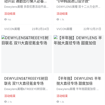
动开启 通勤出行懒人必备小
“DW韩国进口设计款”
直径款
Dewylens美瞳 多款优惠活动开启
DEWYLENS美瞳 双十二火力全开
原创设计师款大直径 🥀TENBY&☀️S
🌰醋栗子🥀藤比黑玫酱 🍵奶姆茶🍮
活动结束
活动结束
UN&☁️NEBULA系列 通勤出行懒人
甜酪乳 🍇水感晶黑 🫐雾感芋蓝 超好
必备小直径款 cute💓系列 活动价：
搭的dw韩国进口设计款 全系列色板
946
1.7k
138一副 218两副 288三副 活动时
任选单副158 两副258 活动时间：2
间：2023年2月24日-直到下次更新
022年12月21日-直到下次更新 ===
VVCON美瞳
23年2月24日
VVCON美瞳
22年12月21日
========⭐发货详情⭐…
=====⭐发货详情⭐======== 发
货地区：江苏…
DEWYLENS&TREEEYE树目
【半年抛】DEWYLENS 半年
联名 双11大直径氪金专场
抛大直径专场 甜度加倍
Dewylens美瞳&TREEEYE树目联名
Dewylens美瞳 半年抛甜度加倍 大
双11狂欢🎉大直径氪金专场 半年抛
眼睛日系甜美心机大直径专场 活动
活动结束
活动结束
与年抛的多重选择🌟 直径14.5mm/
价格：158一副 258两副 活动时间：
含水量38% 暖暖蜜糖栗🌰醋栗子 芭
2022年10月18日-结束前通知 ===
2.1k
1.3k
比黑玫瑰🥀藤比黑玫酱 奥利奥奶芙
=====⭐发货详情⭐======== 发