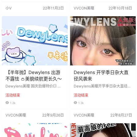
🧁奶姆茶｜甜酪乳 星空棒棒糖🍭糯
货地区：江苏省苏州市 佩戴周期：
小V
22年11月2日
VVCON美瞳
22年10月18日
冰奶特｜反转流苏 奶油冰淇淋🍦藕
半年抛 默认快递：申通 关于邮费：
合灰｜蜜葵咖｜野浆果 联名活动…
新疆、西藏➕10 全国顺丰➕15 工厂
材质：韩国icodi 含硅水凝胶 度数范
围：…
【半年抛】Dewylens 出游
Dewylens 开学季日杂大直
不露怯 👛美貌续航更长久～
径风袭来
Dewylens美瞳 国庆劲爆特价💥 出
Dewylens美瞳开学季日杂大直径风
游不露怯 👛美貌续航更长久～ 全线
袭来 独家设计款美到犯规 深瞳也🉑️
活动结束
活动结束
产品抢手风暴式🌪优惠 全色板198
显色 妥妥de深瞳救星 开学活动：15
买一送一【色板任选】 购物在这里
8一副 258两副 活动时间：2022年8
1.2k
1.3k
快乐 活动时间：2022年9月26日-1
月27日-结束前通知 发货地区：江苏
0月15日 发货地区：江苏省苏州市
省苏州市佩戴 默认快递：申通 关于
VVCON美瞳
22年9月26日
VVCON美瞳
22年8月27日
佩戴 默认快递：申通 关于邮费：新
邮费：新疆、西藏+10 全国顺丰+15
疆、西藏+10 全国顺丰+15 工厂材
工厂材质：韩国icodi 含硅水凝胶 度
质：韩国icodi 含硅水凝胶 度数范
数范围：0-800度，无525/575 产
围：0-800度，无525/…
品注册证号：国械注进20…