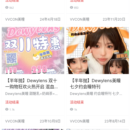
活动结束
活动结束
是百元一副的跳楼清仓活动 到均价
备人气大直径♡ ♡营造高级自然感
不到4元一副！美瞳里的蜜雪！不用
小直径♡ 款款百搭 自动美颜绝不死
862
853
砍一刀的夕夕！数量不多！清完为
板 活动价：68一副 伴侣盒数量有限
止！ 本活动为度数盲盒，下单备注
送完为止 活动时间：2023年11月2
VVCON美瞳
24年4月18日
VVCON美瞳
23年11月20日
度数即可 （部分款临期 可能会收到
0日-直到下次更新 ========⭐发
其中保质期短的，到期前拆开后均
货详情⭐======== 发货地区：江
可佩戴一年 ；也有会出现款式重复
苏省苏州市 佩戴周期：半年抛 默认
的，下单度数如缺货换上下25度直
快递：申通 含水量：38% 基弧B
接发出不通知，介意请勿下单） 下
C：8.6…
单前请扫库存二维码核对再…
【半年抛】Dewylens 双十
【半年抛】Dewylens美瞳
一购物狂欢火热开启 混血与
七夕约会瞳特刊
甜美切换自如
Dewylens美瞳 甜酪乳+奶姆茶=混
Dewylens美瞳 约会瞳特刊 七夕最
血与甜美切换自如 醋栗子+藤比黑玫
强恋爱感️选自己最爱 定制恋爱惊喜
活动结束
活动结束
酱=扩瞳神器惊艳又耐看 水感晶黑
心动款 活动价：138/1副， 188/2副
+雾感芋蓝=温柔似水高级又纯净 限
活动时间：2023年8月14日-10月8
1.1k
1k
时低价位，进口高品质。错过这一
日 ========⭐发货详情⭐======
次，后悔一整年 活动价：138/2副，
== 发货地区：江苏省苏州市 佩戴周
VVCON美瞳
23年10月9日
VVCON美瞳
23年8月14日
238/4副 活动时间：2023年10月9
期：半年抛 默认快递：申通 含水
日-11月18日 ========⭐发货详情
量：38% 基弧BC：8.6 工厂材质：