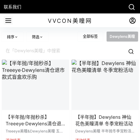
联系我们
VVCON美瞳网
全部标签
Dewylens美瞳
排序
筛选
【半年抛/年抛秒杀】
【半年抛】Dewylens 神仙
Treeeye·Dewylens清仓退
花色美瞳清单 冬季宠粉活动
市 款式盲盒欢乐购
Treeeye美瞳&Dewylens美瞳 五一
Dewylens美瞳 半年抛冬季宠粉活动
团购促销 一人开团 极限抢购 原来都
原价一百多 现在直接半价 ♡秋冬必