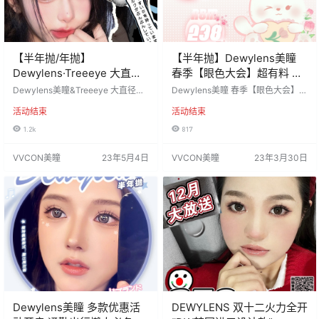
【半年抛/年抛】
【半年抛】Dewylens美瞳
Dewylens·Treeeye 大直径
春季【眼色大会】超有料 出
联名活动 敏感眼超好带
游好春光一整天
Dewylens美瞳&Treeeye 大直径联
Dewylens美瞳 春季【眼色大会】超
名活动 敏感眼超好带の大直径⁉️ 拒
有料 独家设计调色🎨甜妹款 韩产进
活动结束
活动结束
绝传统大直径死黑、假眼 三倍大眼
口mpc硅水材质 出游好春光一整天
秘术➡️升级版美眼提案 活动价：13
水润无感💧 活动价：158一副 238
1.2k
817
8一副 198两副 258三副 均送色板随
两副 活动时间：2023年3月30日-4
机一副 活动时间：2023年5月4日-
月30日 ========⭐发货详情⭐==
VVCON美瞳
23年5月4日
VVCON美瞳
23年3月30日
6月4日 ========⭐发货详情⭐==
====== 发货地区：江苏省苏州市
====== 发货地区：江苏省苏州
佩戴周期：半年抛 默认快递：申通
市…
含水量：38% 工厂材质：韩国icod
i…
Dewylens美瞳 多款优惠活
DEWYLENS 双十二火力全开