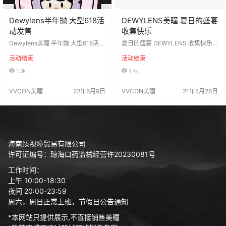
Dewylens半年抛 大型618活
DEWYLENS美瞳 夏日的盛宴
动发售
收集快乐
Dewylens美瞳 半年抛 大型618活动
夏日的盛宴 DEWYLENS 收集快乐
发售 全色板系列 优惠套餐活动搭配
私藏好物分享医用pc水光瞳 关键
活动结束
活动结束
打包带走 🥡喜欢大直径宝贝必买 统
词：清透 融瞳 舒适 活动价： 168买
一活动价：138/副、198/2副、288/
一送一 【色板任选】 活动时间：截
1.3k
1.4k
3副 活动时间：2022年6月9日-202
止至6.11号 产品注册证号:国械注进2
2年6月27日 发货地区：江苏省苏州
0183162295 代理价
VVCON美瞳
22年6月9日
VVCON美瞳
21年5月26日
市佩戴 默认快递：申通 关于邮费：
新疆、西藏+10 全国顺丰+15 工厂
材质：韩国icodi 含硅水凝胶 度数范
围：0-800度，无525/575 …
海南臻视瞳贸易有限公司
许可证编号：琼海口药监械经营许20230081号
工作时间：
上午 10:00-18:30
夜间 20:00-23:59
周六，周日正常上班，节假日公告通知
*本网站只提供展示,不直接销售美瞳