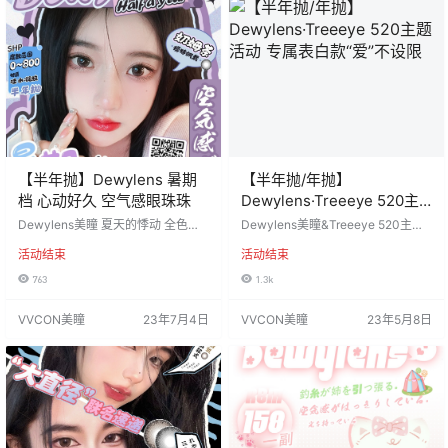
⭐======== 发货地区：江苏省苏
韩国icodi 含硅水凝胶 度数范围：0-
州市 佩戴周期：半年抛 默认快递：
80…
申通 …
【半年抛】Dewylens 暑期
【半年抛/年抛】
档 心动好久 空气感眼珠珠
Dewylens·Treeeye 520主
题活动 专属表白款“爱”不设
Dewylens美瞳 夏天的悸动 全色板
Dewylens美瞳&Treeeye 520主题
超适合夏日无辜大眼珠👀 心动💓好
限
活动 专属表白款“爱”不设限 美丽集
活动结束
活动结束
久的暑期活动 活动价：138/1副 19
结一触即发 99两副特宠粉大型福利
8/2副 298/4副 活动时间：2023年7
活动时间：2023年5月8日-直到下
763
1.3k
月4日-8月10日 ========⭐发货
次更新 ========⭐发货详情⭐===
详情⭐======== 发货地区：江苏
===== 发货地区：江苏省苏州市 佩
VVCON美瞳
23年7月4日
VVCON美瞳
23年5月8日
省苏州市 佩戴周期：半年抛 默认快
戴周期：年抛/半年抛 默认快递：申
递：申通 含水量：38% 基弧BC：8.
通 工厂材质：韩国各个工厂 含硅水
6 工厂材质：韩国icodi…
凝胶 度数范围：0-1000度，有52
5/575 偏远邮费：…