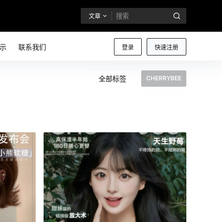
文章
示
联系我们
登录
快速注册
全部标签
CHERRYBEE