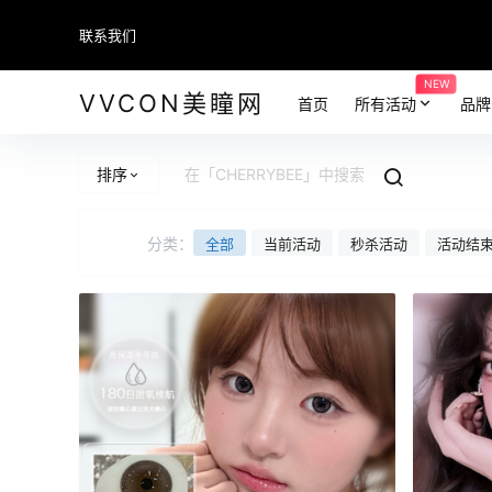
联系我们
NEW
VVCON美瞳网
首页
所有活动
品牌
排序
分类：
全部
当前活动
秒杀活动
活动结