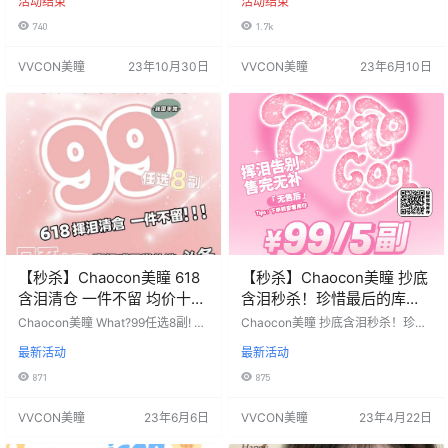
活动结束
活动结束
咖啡☕就能拥有博主同款美貌 纯欲
信！买国产送韩产❗这是什么操
版微混血小猫眼 清纯灵动心机自然
作！！关键是才两副❗ 超舒适韩产 口
740
1.7k
款 你想要风格统统一网打尽！ 高品
碑有保证 全部任选！！没有套路就
质·高舒适度·高性价比 不得不说 品
是福利 全色板不踩雷老板618大放血
VVCON美瞳
23年10月30日
VVCON美瞳
23年6月10日
牌方太懂女孩子们 全系列好价 111/2
🥺 速度来狠狠薅羊毛！！ 活动价：
副 送Chaocon同度数随机一副 178/
88/1副 每单送韩产Chaocon一副自
3副 送Chaocon同度数随机一副 P
选 活动时间：2023年6月10日-6月
S：随机款不售后不赠送盒子 活动时
30日…
间…
【秒杀】Chaocon美瞳 618
【秒杀】Chaocon美瞳 抄底
含泪清仓 一件不留 均价十块
含泪秒杀！珍惜最后的库
钱
存！
Chaocon美瞳 What?99任选8副! 韩
Chaocon美瞳 抄底含泪秒杀！珍惜
产年抛均价十块钱？！！ 老板真的
最后的库存！ 活动价：99/5副💰还
最新活动
最新活动
会亏钱！！ 纯纯618做福利❗不要太
要什么自行车🚲 韩国进口年抛0-10
划算 色板均无踩雷款 库存有限📦 抢
00°舒适度真没得话说 博主同款爆
871
875
到就是赚到！（0-1000）度 高度数
款推荐✔这羊毛不薅真是吃亏！！
姐妹福利🔥🏻 下单记得看库存～太
下单务必看库存❗所有保质期2年以上
VVCON美瞳
23年6月6日
VVCON美瞳
23年4月22日
火爆 零售价:99/8副 活动时间：202
PS:缺货随机随机发货，不做通知，
3年6月6日-直到下次更新 ======
不送盒 无售后 活动时间：2023年4