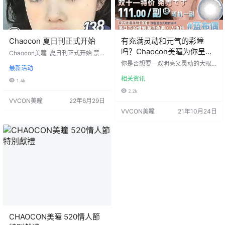
Chaocon 夏日刊正式开始
有充满灵动和元气的彩瞳
吗？Chaocon美瞳为你呈现
Chaocon美瞳 夏日刊正式开始 禁
止摆烂❗变美秘密行动中 元气满满少
甜美形象
你是否想要一双明亮又灵动的大眼
最新活动
女心机纯欲领跑者 清新自然混血乖
睛呢？天生眼睛小又该怎么改变
张online在线 全系列热销爆款🛍随
相关资讯
呢？有什么简单的方法能够使眼睛
1.4k
意搭配～ 特惠购物通道开启pick真
更加漂亮吗？Chaocon美瞳打造专
2.2k
爱 全场韩产高保湿薄透镜片任选 贵
属于你的美丽，让你轻松拥有一双
VVCON美瞳
22年6月29日
妇韩国进口顶级舒适天花板 高湿润
美丽的眼睛，从而让你元气满满、
因子全天续航技能up 活动价：138/
VVCON美瞳
21年10月24日
自带高光和美丽动人。 1、塑造元气
1副，238/2副 活动时间：2022年6
仙眸 当你看到各种各样的美瞳是不
月28日-2022年7月13日 发货地
是非常眼花缭乱呢？想要买一个却
区：浙…
又不知道哪种风格的美瞳产品更适
合自己，虽然看到他人佩戴之后的
效果，但是却发现没有自己想要的
那种充满新鲜与元气的产品。 当…
CHAOCON美瞳 520情人節