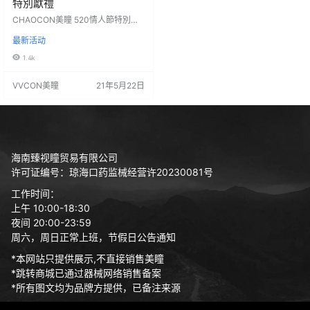
特別獻禮
CHAOCON美瞳 520情人節特別獻
禮 集合全宇宙的爱心动上架中 特别
最新活动
定制❝高甜宠爱❞系眼神 在亲手赠予
美貌与舒适 经典王牌款式+限定仙女
1.4k
新宠 一站式最低价超优惠安排✔️✔️
限时天¥99/副¥158两副 下单送盒，
VVCON美瞳
21年5月22日
一件即顺丰包邮️ 最快的速度送上最
新鲜的爱️ 年度最低价❗️错过不再有…
海南臻视瞳贸易有限公司
许可证编号：琼海口药监械经营许20230081号
工作时间：
上午 10:00-18:30
夜间 20:00-23:59
周六，周日正常上班，节假日公告通知
*本网站只提供展示,不直接销售美瞳
*跳转商城已通过器械网络销售备案
*所有图文均为品牌方提供，已备注来源