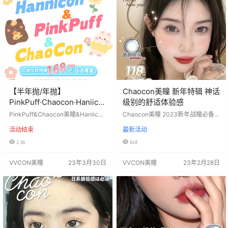
==⭐发货详情&#x…
月22日-直到下次更新 ========
⭐…
【半年抛/年抛】
Chaocon美瞳 新年特辑 神话
PinkPuff·Chaocon·Haniico
级别的舒适体验感
n 品牌狂欢联名特辑 Word妈
PinkPuff&Chaocon美瞳&Haniicon
Chaocon美瞳 2023新年战瞳必备
耶～年抛/半年抛均有
美瞳 品牌狂欢联名特辑 Word妈耶～
新年特辑经典福利专区 第3弹仅48
活动结束
最新活动
年抛/半年抛均有 以下色板随意挑2⃣
💰任选一副‼ 神话级别的舒适体验感
副仅168 均价不过90元还要啥自行
👌 科技高光漫画眼狠活区👇 活动
2.8k
868
车 三个色板随意组合！！ 各大博主
价：第一、二区 118/1幅 158/2幅 19
同款推荐✔ 所有风格统统🉑安排 平
8/3幅 第三区：48/1副 【未来感十
VVCON美瞳
23年3月30日
VVCON美瞳
23年2月28日
台随意搜🔍无一会踩雷 库存紧张！
足：深海晶王】 【渐变不对眼高
速度下手 零售价：168/任意2副均送
光：夜川海】 保姆级别保湿敏感眼
盒 ⚠&…
🉑 及平价、超薄、柔软为一体的…