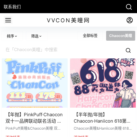
联系我们
VVCON美瞳网
全部标签
Chaocon美瞳
排序
筛选
【年抛】PinkPuff·Chaocon
【半年抛/年抛】
双十一品牌联动联名活动 两
Chaocon·Haniicon 618第二
杯咖啡就能拥有博主同款美
重加码来袭
PinkPuff美瞳&Chaocon美瞳 双十
Chaocon美瞳&Haniicon美瞳 618
貌
一品牌联动 低至44.5一副！！ 两杯
第二重加码来袭 联名来咯‼ 你敢