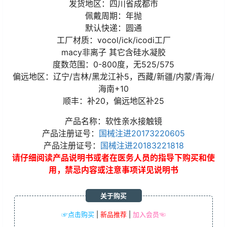
发货地区：四川省成都市
佩戴周期：年抛
默认快递：圆通
工厂材质：vocol/ick/icodi工厂
macy非离子 其它含硅水凝胶
度数范围：0-800度，无525/575
偏远地区：辽宁/吉林/黑龙江补5，西藏/新疆/内蒙/青海/
海南+10
顺丰：补20，偏远地区补25
产品名称：软性亲水接触镜
产品注册证号：
国械注进20173220605
产品注册证号：
国械注进20183221818
请仔细阅读产品说明书或者在医务人员的指导下购买和使
用，禁忌内容或注意事项详见说明书
关于购买
☞点击购买
|
新品推荐
|
加入会员☜