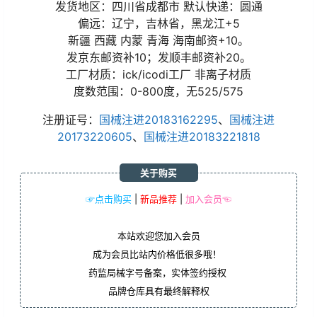
发货地区：四川省成都市 默认快递：圆通
偏远：辽宁，吉林省，黑龙江+5
新疆 西藏 内蒙 青海 海南邮资+10。
发京东邮资补10；发顺丰邮资补20。
工厂材质：ick/icodi工厂 非离子材质
度数范围：0-800度，无525/575
注册证号：
国械注进20183162295
、
国械注进
20173220605
、
国械注进20183221818
关于购买
☞点击购买
|
新品推荐
|
加入会员☜
本站欢迎您加入会员
成为会员比站内价格低很多哦！
药监局械字号备案，实体签约授权
品牌仓库具有最终解释权