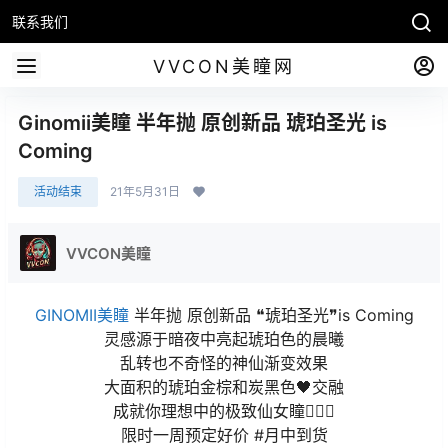
联系我们
VVCON美瞳网
Ginomii美瞳 半年抛 原创新品 琥珀圣光 is
Coming
活动结束
21年5月31日
VVCON美瞳
GINOMII美瞳
半年抛 原创新品 ❝琥珀圣光❞is Coming
灵感源于暗夜中亮起琥珀色的晨曦
乱转也不奇怪的神仙渐变效果
大面积的琥珀金棕和炭黑色🖤交融
成就你理想中的极致仙女瞳🧚🏻‍♀️
限时一周预定好价 #月中到货