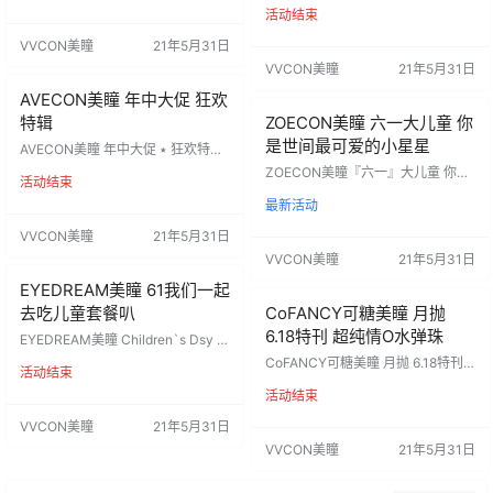
9/副送盒！ 秒杀带回家！ 仅限14
活动结束
板任选三幅68￥ 巨划算 额外加赠下
天！ DATE：6.1-6.14 注册证编号：
单就配伴侣盒3个 产品注册证号：国
VVCON美瞳
21年5月31日
国械注进20173220605 代理价
械注准20173220187 代理价
VVCON美瞳
21年5月31日
AVECON美瞳 年中大促 狂欢
特辑
ZOECON美瞳 六一大儿童 你
是世间最可爱的小星星
AVECON美瞳 年中大促 ‎٭ 狂欢特辑
✦疯狂折扣必入 全网心动价 99/ 三
ZOECON美瞳『六一』大儿童 你是
活动结束
副 送同副数伴侣盒 DATE：6.1-6.15
世间最可爱的小星星 进口韩产硅水
代理价
最新活动
敏感眼挚爱 独家定制ʚ甜酷ɞ︎女孩 活
动内容： 168/单副 268/两副 包邮赠
VVCON美瞳
21年5月31日
盒 售后服务：签收后30日内 活动日
VVCON美瞳
21年5月31日
期：6.1-6.30 产品注册证号：国械
注进20173220605 代理价
EYEDREAM美瞳 61我们一起
去吃儿童套餐叭
CoFANCY可糖美瞳 月抛
6.18特刊 超纯情O水弹珠
EYEDREAM美瞳 Children`s Dsy 一
起去吃儿童套餐吧 61限定🍼活动
CoFANCY可糖美瞳 月抛 6.18特刊
活动结束
价： 99 / 两副+伴侣盒两个 128 / 三
超纯情O水弹珠 月抛活动：（活动
副+伴侣盒三个 +电动清洗器 DAT
活动结束
时间6月1日-6月10日） 【零售价】
E：5.29 - 6.15 ‎ 产品注册证号：国械
88/2副 赠品：每副均送盒（注：月
VVCON美瞳
21年5月31日
注准20173220340 代理价
抛2副起售，单副不售） PS:凭快递
VVCON美瞳
21年5月31日
单号均可识别色板二维码进行抽奖
代理价