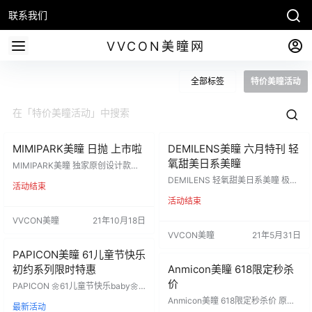
联系我们
VVCON美瞳网
全部标签
特价美瞳活动
MIMIPARK美瞳 日抛 上市啦
DEMILENS美瞳 六月特刊 轻
氧甜美日系美瞳
MIMIPARK美瞳 独家原创设计款日
抛上市啦‼️ 全线美貌供应链🛒超高性
DEMILENS 轻氧甜美日系美瞳 极高
活动结束
价比 莓果星冰乐渐变色“玫瑰高光”
辨识度+绝美颜值 专属于少女的温柔
透亮高光瞳“落日淘沙” 奶系甜瞳“柿
活动结束
眼眸 百分百高级百搭精品 活动价 :1
子冰茶”等… 高质量输出 做你的时尚
68/副，268/任选幅 产品注册证号：
VVCON美瞳
21年10月18日
尖尖子 新品体验价 88/ 一盒 138/两
国械注进20173226801 代理价
盒 258/四盒 活动时间：10.19-11.5
VVCON美瞳
21年5月31日
PS:新品预售 10.30到货陆续发出 代
PAPICON美瞳 61儿童节快乐
理价
初约系列限时特惠
Anmicon美瞳 618限定秒杀
价
PAPICON 🌼61儿童节快乐baby🌼
希望你永远️心里有爱 ◡̈°眼里有光做
Anmicon美瞳 618限定秒杀价 原价9
最新活动
自己的小太阳 糖果色🍬初约系列 9
8一副の高保湿年抛非离子材质 全色