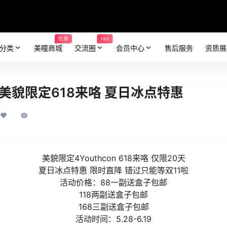
优惠
Hot
分类
美瞳商城
交流圈
会员中心
售后服务
资质展
美瞳 美貌限定618来咯 夏日冰点特惠
美貌限定4Youthcon 618来咯 仅限20天
夏日冰点特惠 限时直降 错过只能等双11啦
活动价格：88一副送盒子包邮
118两副送盒子包邮
168三副送盒子包邮
活动时间：5.28-6.19