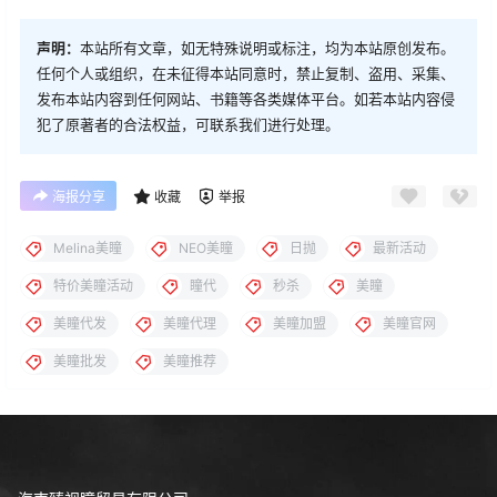
声明：
本站所有文章，如无特殊说明或标注，均为本站原创发布。
任何个人或组织，在未征得本站同意时，禁止复制、盗用、采集、
发布本站内容到任何网站、书籍等各类媒体平台。如若本站内容侵
犯了原著者的合法权益，可联系我们进行处理。
海报分享
收藏
举报
Melina美瞳
NEO美瞳
日抛
最新活动
特价美瞳活动
瞳代
秒杀
美瞳
美瞳代发
美瞳代理
美瞳加盟
美瞳官网
美瞳批发
美瞳推荐