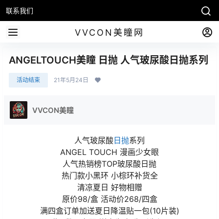
联系我们
VVCON美瞳网
ANGELTOUCH美瞳 日抛 人气玻尿酸日抛系列
活动结束
21年5月24日
VVCON美瞳
人气玻尿酸
日抛
系列
ANGEL TOUCH 漫画少女眼
人气热销榜TOP玻尿酸日抛
热门款小黑环 小棕环补货全
清凉夏日 好物相赠
原价98/盒 活动价268/四盒
满四盒订单加送夏日降温贴一包(10片装)