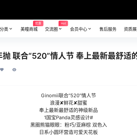
优惠
Hot
分类
美瞳商城
交流圈
会员中心
售后服务
资质展
 半年抛 联合“520”情人节 奉上最新最舒
Ginomii联合“520”情人节️
浪漫✘鲜花✘甜蜜
奉上最新最舒适的神级新品
1国宝Panda灵感设计#
黑圈熊猫眼眼：粉巧/亚麻棕 双色入
日系小圆环营造可爱天花板