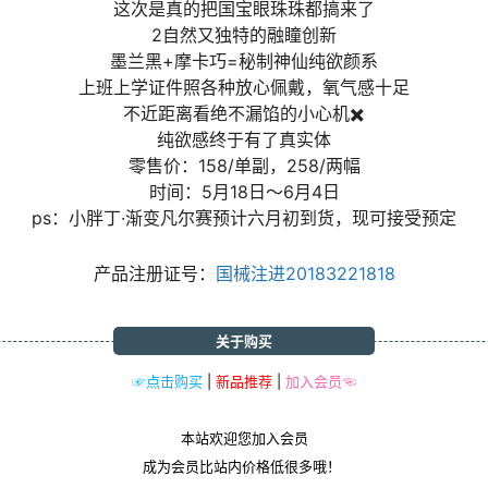
这次是真的把国宝眼珠珠都搞来了
2自然又独特的融瞳创新
墨兰黑+摩卡巧=秘制神仙纯欲颜系
上班上学证件照各种放心佩戴，氧气感十足
不近距离看绝不漏馅的小心机✖️
纯欲感终于有了真实体
零售价：158/单副，258/两幅
时间：5月18日～6月4日
ps：小胖丁·渐变凡尔赛预计六月初到货，现可接受预定
产品注册证号：
国械注进20183221818
关于购买
☞点击购买
|
新品推荐
|
加入会员☜
本站欢迎您加入会员
成为会员比站内价格低很多哦！