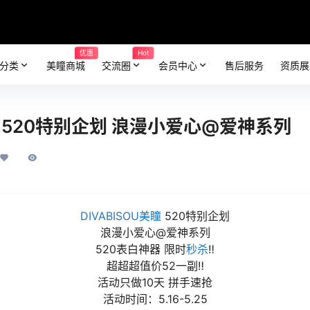
优惠
Hot
分类
美瞳商城
交流圈
会员中心
售后服务
资质展
美瞳 520特别企划 浪漫小爱心@爱神系列
DIVABISOU美瞳
520特别企划
浪漫小爱心@爱神系列
520表白神器 限时
秒杀
‼️
超超超值价52一副‼️
活动只做10天 拼手速抢
活动时间：5.16-5.25