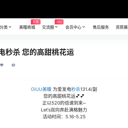
优惠
Hot
分类
美瞳商城
交流圈
会员中心
售后服务
资质展
发电秒杀 您的高甜桃花运
OiUU美瞳
为爱发电️
秒杀
131.4/副
您的高甜桃花运💕💕
正以520的倍速到来~
Let‘s双向奔赴满格魅力
活动时间：5.16-5.25