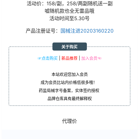
活动价：158/副，258/两副随机送一副
嘘随机款也全无雷品哦
活动时间至5.30号
产品注册证号：
国械注进20203160220
关于购买
☞点击购买
|
新品推荐
|
加入会员☜
本站欢迎您加入会员
成为会员比站内价格低很多哦！
药监局械字号备案，实体签约授权
品牌仓库具有最终解释权
代理价