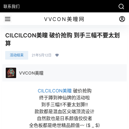
联系我们
VVCON美瞳网
CILCILCON美瞳 破价抢购 到手三幅不要太划
算
活动结束
21年5月12日
VVCON美瞳
CILCILCON美瞳
破价抢购
终于蹲到神仙牌的活动啦
到手三幅‼️不要太划算‼️
款款都是混血区尖端顶流设计
自然款也是日系颜值佼佼者
全色板都是绝世精品颜值〰️ ($ _ $)