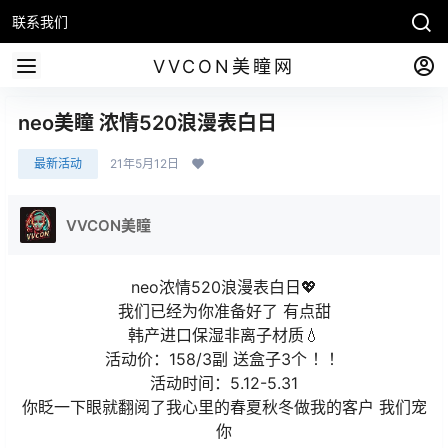
联系我们
VVCON美瞳网
neo美瞳 浓情520浪漫表白日
最新活动
21年5月12日
VVCON美瞳
neo浓情520浪漫表白日💖
我们已经为你准备好了 有点甜
韩产进口保湿非离子材质💧
活动价：158/3副 送盒子3个 ！！
活动时间：5.12-5.31
你眨一下眼就翻阅了我心里的春夏秋冬做我的客户 我们宠
你