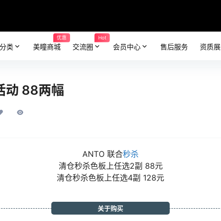
优惠
Hot
分类
美瞳商城
交流圈
会员中心
售后服务
资质展
活动 88两幅
ANTO 联合
秒杀
清仓秒杀色板上任选2副 88元
清仓秒杀色板上任选4副 128元
关于购买