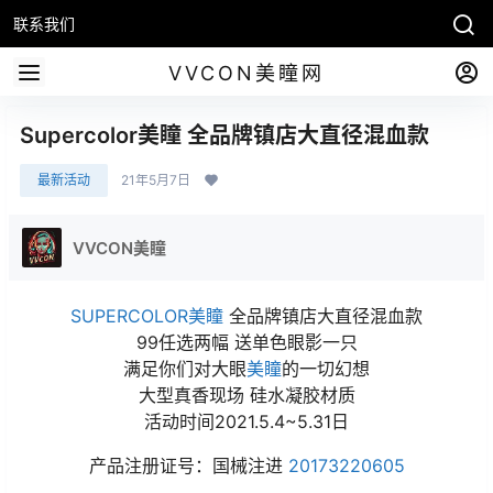
联系我们
VVCON美瞳网
Supercolor美瞳 全品牌镇店大直径混血款
最新活动
21年5月7日
VVCON美瞳
SUPERCOLOR美瞳
全品牌镇店大直径混血款
99任选两幅 送单色眼影一只
满足你们对大眼
美瞳
的一切幻想
大型真香现场 硅水凝胶材质
活动时间2021.5.4~5.31日
产品注册证号：国械注进
20173220605