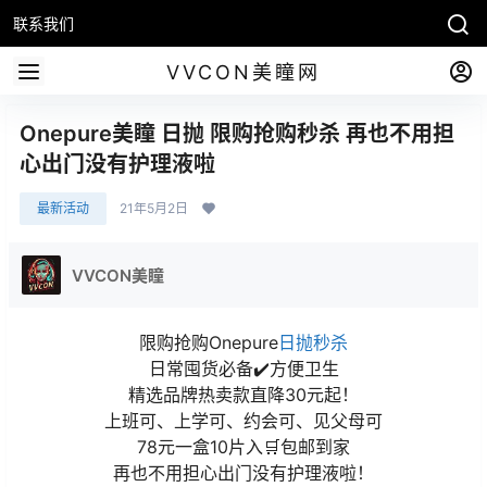
联系我们
VVCON美瞳网
Onepure美瞳 日抛 限购抢购秒杀 再也不用担
心出门没有护理液啦
最新活动
21年5月2日
VVCON美瞳
限购抢购Onepure
日抛
秒杀
日常囤货必备✔️方便卫生
精选品牌热卖款直降30元起！
上班可、上学可、约会可、见父母可
78元一盒10片入🛒包邮到家
再也不用担心出门没有护理液啦！