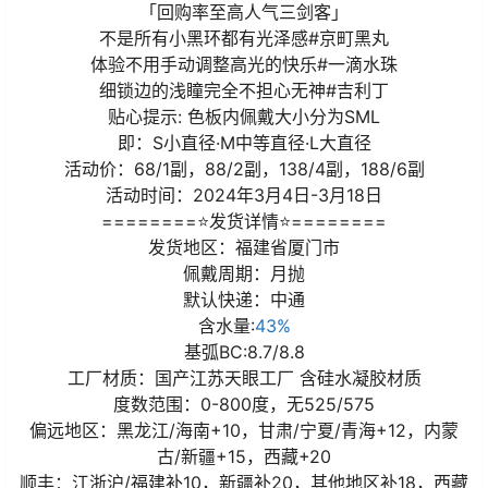
「回购率至高人气三剑客」
不是所有小黑环都有光泽感#京町黑丸
体验不用手动调整高光的快乐#一滴水珠
细锁边的浅瞳完全不担心无神#吉利丁
贴心提示: 色板内佩戴大小分为SML
即：S小直径·M中等直径·L大直径
活动价：68/1副，88/2副，138/4副，188/6副
活动时间：2024年3月4日-3月18日
========⭐发货详情⭐========
发货地区：福建省厦门市
佩戴周期：月抛
默认快递：中通
含水量:
43%
基弧BC:8.7/8.8
工厂材质：国产江苏天眼工厂 含硅水凝胶材质
度数范围：0-800度，无525/575
偏远地区：黑龙江/海南+10，甘肃/宁夏/青海+12，内蒙
古/新疆+15，西藏+20
顺丰：江浙沪/福建补10，新疆补20，其他地区补18，西藏