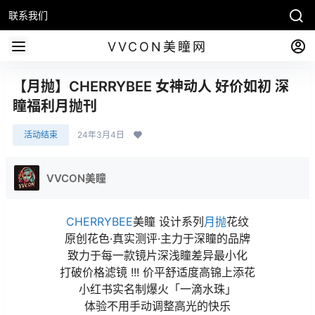
联系我们
VVCON美瞳网
【月抛】CHERRYBEE 女神动人 好价如初 深
瞳福利月抛刊
活动结束
24年3月4日
VVCON美瞳
CHERRYBEE
美瞳 设计系列
月抛
花纹
原创花色·真实测评·主力于深瞳的品牌
致力于每一款镜片深浅瞳差异最小化
打破价格滤镜 !!! 价平舒适度高锦上添花
小红书实名制爆火「一滴水珠」
体验不用手动调整高光的快乐