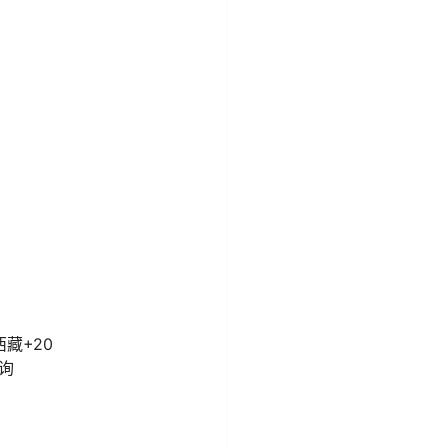
西藏+20
询