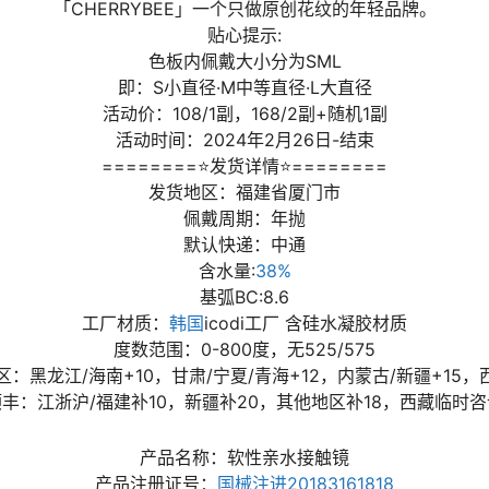
「CHERRYBEE」一个只做原创花纹的年轻品牌。
贴心提示:
色板内佩戴大小分为SML
即：S小直径·M中等直径·L大直径
活动价：108/1副，168/2副+随机1副
活动时间：2024年2月26日-结束
========⭐发货详情⭐========
发货地区：福建省厦门市
佩戴周期：年抛
默认快递：中通
含水量:
38%
基弧BC:8.6
工厂材质：
韩国
icodi工厂 含硅水凝胶材质
度数范围：0-800度，无525/575
：黑龙江/海南+10，甘肃/宁夏/青海+12，内蒙古/新疆+15，
顺丰：江浙沪/福建补10，新疆补20，其他地区补18，西藏临时咨
产品名称：软性亲水接触镜
产品注册证号：
国械注进20183161818