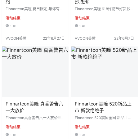
约
抄底抢
Finnartcon美瞳 夏日限定 与你有约
Finnartcon美瞳 618好物节好货抄底
王牌新品必须抢先一步 钻闪金驼贵
抢 全网爆款实力选手都在这里 绝对
活动结束
活动结束
族眼#神寓言 暗黑混血精灵#黑水玛
值得入手，禁止犹豫 心动价：40/
瑙 简直太惊艳了，现货贩售ING 活
副、60/2副、80/3副 下单送伴侣盒
1.1k
1.4k
动价：88/4副 下单即送4个萌盒+网
2单起送礼包（氧活力1瓶+同副数伴
红珍珠发夹+驱蚊手表（需备注） 不
侣盒）需备注 全新升级医用保湿非
VVCON美瞳
22年6月27日
VVCON美瞳
22年6月7日
要犹豫，闭眼冲就是赚~ ❣超高性价
离子材质舒适度与美貌兼具 活动时
比，全新升级医用保湿非离子材质
间：2022年6月7日-2022年6月26
舒适度与美貌兼具，快拉上小姐妹
日 发货地区：陕西省咸阳市 默认快
一起买买买 活动时间：2022年6月2
递：圆通 注：新疆、西藏、内蒙补1
7日-2022年7月11日 发货…
0，顺丰补15 工厂材质：瑞尔康/
康…
Finnartcon美瞳 真香警告六
Finnartcon美瞳 520新品上
一大放价
市 新款绝绝子
Finnartcon真香警告️六一大放价!!!
Finnartcon 520️震惊全网 新品上
全系列爆款 首选合集 我的六一就要
市！ 抢占C位！ 新款绝绝子#现货发
活动结束
活动结束
我做主 88四副！！ 活动详情：两副
售 三幅仅需99元‼️ 活动详情：下单
任选款+两副随机款 活动时间：5.25
三副即送海绵果冻粉扑套装 活动时
1.1k
1.2k
-6.7号 产品注册证号：国药械准字
间：5.10-24号 产品注册证号：国药