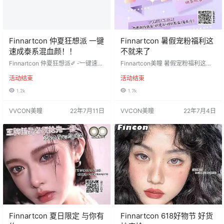
Finnartcon 仲夏狂想派 一键
Finnartcon 暑假宠粉福利这
速成泰系混血颜！！
不就来了
Finnartcon 仲夏狂想派✐ ᵕ̈一键速成
Finnartcon美瞳 暑假宠粉福利这不
泰系混血颜！！ 全员爆款の超高性
就来了 不止低价，配戴工具还全部
活动结束
活动结束
价比 限时活动价◎ ¥99/3副任选+送
给到位‼ 关键全色板都是心动榜单!!
1副随机+送4个盒子+三色遮瑕膏 ¥1
就现在,可以闭眼囤~ 福利秒杀价：6
1.2k
1.7k
18/4副任选+送2副随机+送6个盒子
8/3副，88/5副 下单即送大礼包：同
+三色遮瑕膏 下单随机度数及赠品需
副数伴侣盒+护理液+随机盲盒（需
VVCON美瞳
22年7月11日
VVCON美瞳
22年7月4日
备注！ 活动时间：2022年7月11日-
备注 ） 活动时间：2022年7月4日-
7月25日 售后服务：自签收起15天
2022年7月18日 发货地区：陕西省
内每副可售后一片！ 发货地区：陕
咸阳市 默认快递：圆通 注：新疆、
西省咸阳市 默认快递：圆通 注：新
西藏、内蒙补10，顺丰补15 工厂材
疆、西藏、内蒙补10，顺丰补…
质：瑞尔康/康仕达…
Finnartcon 夏日限定 与你有
Finnartcon 618好物节 好货