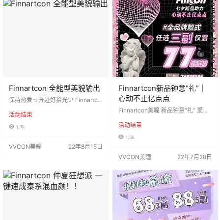
认快递：圆通 注：新疆、西藏、内
内蒙补10，顺丰补15 工厂材质：瑞
蒙补10，顺丰补15 工厂材质…
尔康/康仕…
Finnartcon 全能型美貌输出
Finnartcon新品钟意“礼”│
心动不止亿点点
保持热爱っ奔赴好拾光い Finnartco
n美瞳全能型美貌输出 绝对是你的怦
Finnartcon美瞳 新品钟意“礼” 爱你
活动结束
然心动💞 活动价：68/2副 98/4副 1
不止七夕 心动不止亿点点 浪漫不设
08/5副 每单均送盒+清洗器+珍珠发
活动结束
限#全品牌款式任选三副仅需元 下单
1.7k
夹，需备注❗ 全版百搭热卖款，这活
即送高马尾夹一盒（需备注） ❣超
1.5k
动也忒给力了 活动时间：2022年8
高性价比，全新升级医用保湿非离
VVCON美瞳
22年8月15日
月9日-8月22日 全新升级医用保湿
子材质舒适度与美貌兼具，速来疯
非离子,舒适度美貌度不降级真的摁
VVCON美瞳
22年7月28日
狂扫货 活动时间：2022年7月28日-
头安利！ 发货地区：陕西省咸阳市
8月8日 发货地区：陕西省咸阳市 默
默认快递：圆通 注：新疆、西藏、
认快递：圆通 注：新疆、西藏、内
内蒙补1…
蒙补10，顺丰补15 工厂材质：瑞尔
康/康仕达 非离子材质 度数范围：
部…