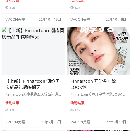
活动结束
活动结束
通知❗就这你还不冲⁉ 注：无赠品，
龄神器来啦‼ 大直径新势力巨无霸&
不送盒 趁活动抓紧安排起来！ 活动
蟹堡王 扩瞳效果原地封神了姐
1.3k
1.2k
时间：2022年10月13日-10月29日
妹！！！ 最强折扣 61/3副 送马尾夹
发货地区：陕西省咸阳市 默认快
111/6副 送马尾夹+卡通气垫梳 注：
VVCON美瞳
22年10月16日
VVCON美瞳
22年10月6日
递：圆通 注：新疆、西藏、内蒙补1
赠品需备注！ 这活动力度简直惊掉
0，顺丰补15 工厂材质：瑞尔康/康
下巴 活动时间：2022年10月6日-1
仕达 非离子材质 度数范围：部分0-
0月23日 发货地区：陕西省咸阳市
1000度 有525/575 部分：0-80…
默认快递：圆通 注：新疆、西…
【上新】Finnartcon 潮趣国
Finnartcon 开学季时髦
庆新品礼遇嗨翻天
LOOK🎊
Finnartcon美瞳潮趣国庆新品礼遇
Finnartcon美瞳开学季时髦LOOK🎊
嗨翻天 软妹系淡雅摩卡#黑茶色 初
新生必备眼珠子潮级有范 惠享开学
活动结束
活动结束
恋感水光蜜蜡#小燕窝 正式甜蜜上线
礼 88/5副任选 下单送气垫梳一个，
💞~ 上新钜惠：69/3副任选❗ 下单赠
需备注❗ 全色板款式随心选🆘！缺货
1.5k
1.1k
送120ml护理液➕独角兽卡通盒一
通知~不踩雷 透氧非离子年抛い敏感
个，限量1000个~ 注意：赠品需备
眼🉑用 活动时间：2022年8月16日-
VVCON美瞳
22年9月15日
VVCON美瞳
22年8月17日
注！ 活动时间：2022年9月15日-9
8月31日 发货地区：陕西省咸阳市
月30日 发货地区：陕西省咸阳市 默
默认快递：圆通 注：新疆、西藏、