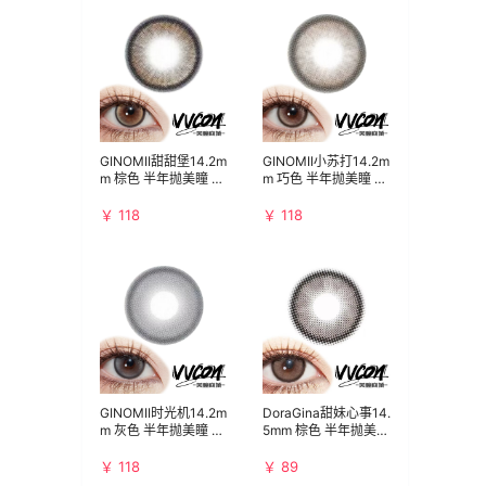
GINOMII甜甜堡14.2m
GINOMII小苏打14.2m
m 棕色 半年抛美瞳 水
m 巧色 半年抛美瞳 水
亮通透韩女温柔浅瞳
亮通透无辜又灵动
￥ 118
￥ 118
GINOMII时光机14.2m
DoraGina甜妹心事14.
m 灰色 半年抛美瞳 水
5mm 棕色 半年抛美瞳
亮通透清冷仙女眼
通勤百搭日常款
￥ 118
￥ 89