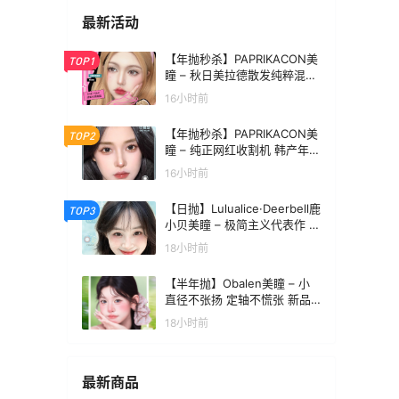
最新活动
【年抛秒杀】PAPRIKACON美
TOP1
瞳 – 秋日美拉德散发纯粹混血
魅力 超级囤货价速抢
16小时前
【年抛秒杀】PAPRIKACON美
TOP2
瞳 – 纯正网红收割机 韩产年抛
最后清仓
16小时前
【日抛】Lulualice·Deerbell鹿
TOP3
小贝美瞳 – 极简主义代表作 日
常嫩颜学院派优等生
18小时前
【半年抛】Obalen美瞳 – 小
直径不张扬 定轴不慌张 新品
重磅上线
18小时前
最新商品