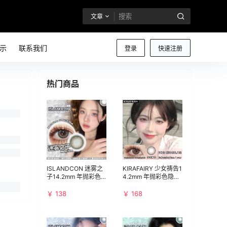
文章
示
联系我们
登录
快速注册
热门商品
ISLANDCON 迷雾之
KIRAFAIRY 少女祷告1
子14.2mm 年抛彩色
4.2mm 年抛彩色隐形
隐形眼镜 1副/2片 左
眼镜 1副/2片 左右眼
右眼度数可不同
度数可不同
￥ 138
￥ 168