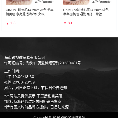
GINOMII时光机14.2mm 灰色 半年
DoraGina甜妹心事14.5mm 棕色
抛美瞳 水亮通透清冷仙女眼
半年抛美瞳 通勤百搭日常款
￥ 118
￥ 89
海南臻视瞳贸易有限公司
许可证编号：琼海口药监械经营许20230081号
工作时间：
上午 10:00-18:30
夜间 20:00-23:59
周六，周日正常上班，节假日公告通知
*本网站只提供展示,不直接销售美瞳
*跳转商城已通过器械网络销售备案
*所有图文均为品牌方提供，已备注来源
Copyright © 2026
VVCON美瞳商城