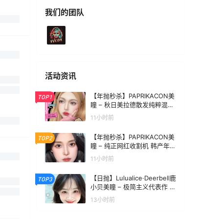
我们的团队
活动资讯
【年抛秒杀】PAPRIKACON美
TOP1
瞳 – 秋日美拉德散发纯粹混血
魅力 超级囤货价速抢
11小时前
【年抛秒杀】PAPRIKACON美
TOP2
瞳 – 纯正网红收割机 韩产年抛
最后清仓
11小时前
【日抛】Lulualice·Deerbell鹿
TOP3
小贝美瞳 – 极简主义代表作 日
常嫩颜学院派优等生
13小时前