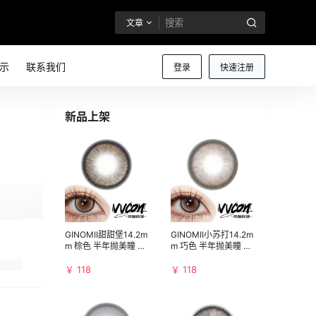
文章
示
联系我们
登录
快速注册
新品上架
GINOMII甜甜堡14.2m
GINOMII小苏打14.2m
m 棕色 半年抛美瞳 水
m 巧色 半年抛美瞳 水
亮通透韩女温柔浅瞳
亮通透无辜又灵动
￥ 118
￥ 118