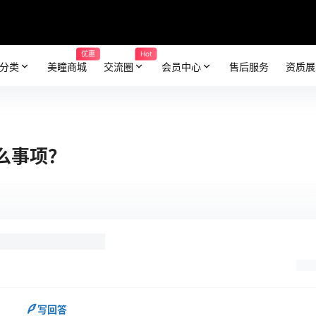
优惠
Hot
分类
美瞳商城
交流圈
会员中心
售后服务
资质展
么事项？
写回答