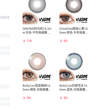
间排序
GINOMII时光机14.2m
DoraGina甜妹心事14.
m 灰色 半年抛美瞳 水
5mm 棕色 半年抛美瞳
亮通透清冷仙女眼
通勤百搭日常款
￥ 118
￥ 89
BollyCon垫底辣妹14.
BollyCon忧郁宅女14.
5mm 褐色 日抛美瞳
5mm 蓝色 日抛美瞳
微辣狐系亚裔混血风
显色通透空灵感布偶
美瞳
猫眼
￥ 88
￥ 88