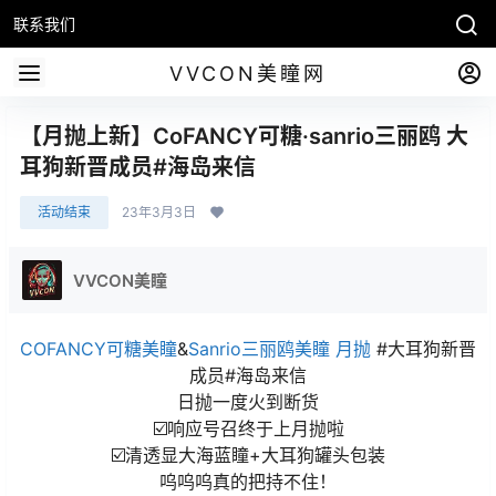
联系我们
VVCON美瞳网
【月抛上新】CoFANCY可糖·sanrio三丽鸥 大
耳狗新晋成员#海岛来信
活动结束
23年3月3日
VVCON美瞳
COFANCY可糖美瞳
&
Sanrio三丽鸥美瞳
月抛
#大耳狗新晋
成员#海岛来信
日抛一度火到断货
☑️响应号召终于上月抛啦
☑️清透显大海蓝瞳+大耳狗罐头包装
呜呜呜真的把持不住！