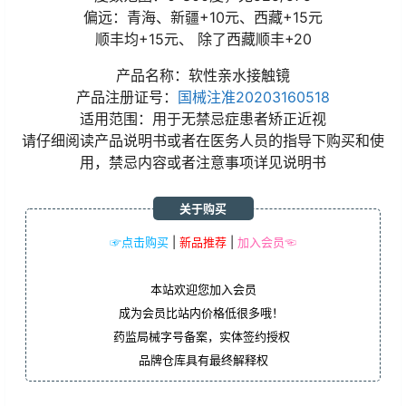
偏远：青海、新疆+10元、西藏+15元
顺丰均+15元、 除了西藏顺丰+20
产品名称：软性亲水接触镜
产品注册证号：
国械注准20203160518
适用范围：用于无禁忌症患者矫正近视
请仔细阅读产品说明书或者在医务人员的指导下购买和使
用，禁忌内容或者注意事项详见说明书
关于购买
☞点击购买
|
新品推荐
|
加入会员☜
本站欢迎您加入会员
成为会员比站内价格低很多哦！
药监局械字号备案，实体签约授权
品牌仓库具有最终解释权