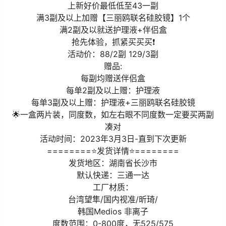
上新好价最低低至43一副
满3副及以上加赠【三丽鸥联名硅胶镜】1个
满2副及以就送护理液+伴侣盒
抢先体验，抓紧买买买❗
活动价：88/2副 129/3副
赠品:
每副均赠送伴侣盒
每单2副及以上赠：护理液
每单3副及以上赠：护理液+三丽鸥联名硅胶镜
🌟一盒两片装，同度数，如左右眼不同度数一定要买两副
凑对
活动时间：2023年3月3日-直到下次更新
========⭐发货详情⭐========
发货地区：湖南省长沙市
默认快递：三通一达
工厂材质：
台湾望隼/国内视准/昕琦/
韩国Medios 非离子
度数范围：0-800度，无525/575