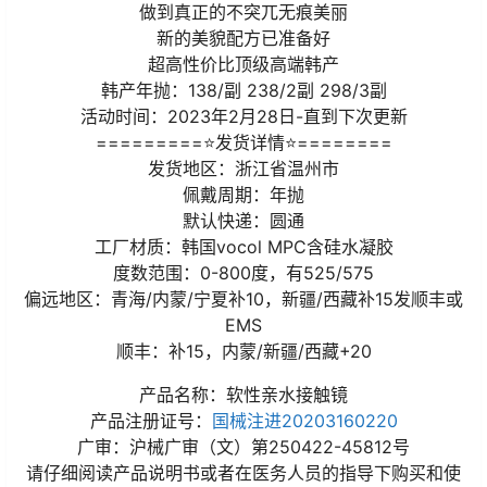
做到真正的不突兀无痕美丽
新的美貌配方已准备好
超高性价比顶级高端韩产
韩产年抛：138/副 238/2副 298/3副
活动时间：2023年2月28日-直到下次更新
=========⭐发货详情⭐========
发货地区：浙江省温州市
佩戴周期：年抛
默认快递：圆通
工厂材质：韩国vocol MPC含硅水凝胶
度数范围：0-800度，有525/575
偏远地区：青海/内蒙/宁夏补10，新疆/西藏补15发顺丰或
EMS
顺丰：补15，内蒙/新疆/西藏+20
产品名称：软性亲水接触镜
产品注册证号：
国械注进20203160220
广审：沪械广审（文）第250422-45812号
请仔细阅读产品说明书或者在医务人员的指导下购买和使