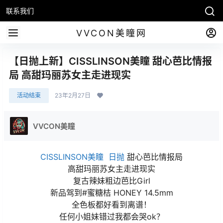
联系我们
VVCON美瞳网
【日抛上新】CISSLINSON美瞳 甜心芭比情报
局 高甜玛丽苏女主走进现实
活动结束
23年2月27日
VVCON美瞳
CISSLINSON美瞳
日抛
甜心芭比情报局
高甜玛丽苏女主走进现实
复古辣妹粗边芭比Girl
新品驾到#蜜糖桔 HONEY 14.5mm
全色板都好看到离谱！
任何小姐妹错过我都会哭ok？