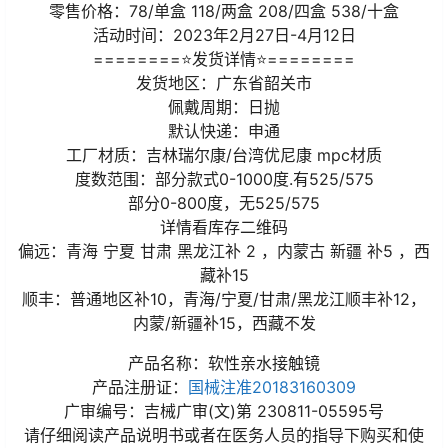
零售价格：78/单盒 118/两盒 208/四盒 538/十盒
活动时间：2023年2月27日-4月12日
========⭐发货详情⭐========
发货地区：广东省韶关市
佩戴周期：日抛
默认快递：申通
工厂材质：吉林瑞尔康/台湾优尼康 mpc材质
度数范围：部分款式0-1000度.有525/575
部分0-800度，无525/575
详情看库存二维码
偏远：青海 宁夏 甘肃 黑龙江补 2 ，内蒙古 新疆 补5 ，西
藏补15
顺丰：普通地区补10，青海/宁夏/甘肃/黑龙江顺丰补12，
内蒙/新疆补15，西藏不发
产品名称：软性亲水接触镜
产品注册证：
国械注准20183160309
广审编号：吉械广审(文)第 230811-05595号
请仔细阅读产品说明书或者在医务人员的指导下购买和使