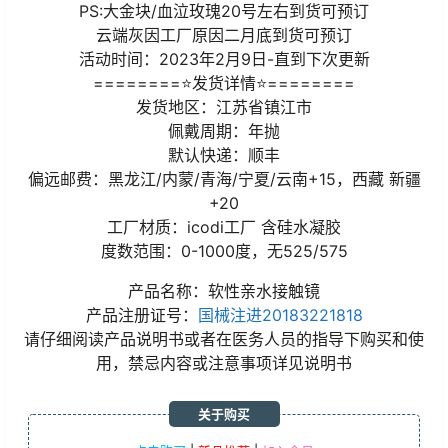
PS:大金块/血泣玫瑰20号左右到货可预订
云端灰因工厂原因二月底到货可预订
活动时间：2023年2月9日-直到下次更新
========⭐发货详情⭐========
发货地区：江苏省镇江市
佩戴周期：年抛
默认快递：顺丰
偏远邮费：黑龙江/内蒙/青海/宁夏/云南+15，西藏 新疆
+20
工厂材质：icodi工厂 含硅水凝胶
度数范围：0-1000度，无525/575
产品名称：软性亲水接触镜
产品注册证号：
国械注进20183221818
请仔细阅读产品说明书或者在医务人员的指导下购买和使
用，禁忌内容或注意事项详见说明书
关于购买