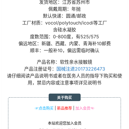
发货地区：江苏省苏州市
佩戴周期：年抛
默认快递：圆通/邮政
工厂材质：vocol/polytouch/icodi等工厂
含硅水凝胶
度数范围：0-800度，有525/575
偏远地区：新疆、西藏、内蒙、青海补10邮费
顺丰：一般补10，偏远需临时确认
产品名称：软性亲水接触镜
产品注册证号：
国械注进20173226473
请仔细阅读产品说明书或者在医务人员的指导下购买和使
用，禁忌内容或注意事项详见说明书
关于购买
☞点击购买
|
新品推荐
|
加入会员☜
本站欢迎您加入会员