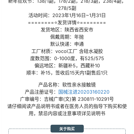
新年狂欢节：138/1副，178/2副，218/3副，238/4副，
278/5副
活动时间：2023年1月16日~1月31日
========⭐发货详情⭐========
发货地区：陕西省西安市
佩戴周期：年抛
默认快递：申通
工厂材质：vocol工厂 含硅水凝胶
度数范围：0-1000度，有525/575
偏远地区：新疆补5，西藏补10
顺丰：补15，签收后15天内1副售后1只
产品名称：软性亲水接触镜
产品注册证号：
国械注进20203160220
广审编号：吉械广审(文)第 230811-10291号
请仔细阅读产品说明书或者在医务人员的指导下购买和使
用，禁忌内容或注意事项详见说明书
关于购买