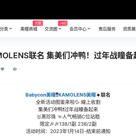
优惠
Hot
分类
美瞳商城
交流圈
会员中心
售后服务
资质展
AMOLENS联名 集美们冲鸭！过年战瞳
Babycon美瞳
🚏
KAMOLENS美瞳
🔸联名
全新活动图鉴来啦💦 線上收割
集美们冲鸭❗️过年战瞳备起来
🥇黑珍珠 ☜人气畅销C位站稳
限定🎉🎉138/1副 238/2副
活动时间：2023年1月14日-结束前通知