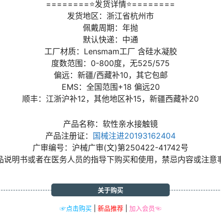
========⭐发货详情⭐========
发货地区：浙江省杭州市
佩戴周期：年抛
默认快递：中通
工厂材质：Lensmam工厂 含硅水凝胶
度数范围：0-800度，无525/575
偏远：新疆/西藏补10，其它包邮
EMS：全国范围+18 偏远20
顺丰：江浙沪补12，其他地区补15，新疆西藏补20
产品名称：软性亲水接触镜
产品注册证：
国械注进20193162404
广审编号：沪械广审(文)第250422-41742号
品说明书或者在医务人员的指导下购买和使用，禁忌内容或注意
关于购买
☞点击购买
|
新品推荐
|
加入会员☜