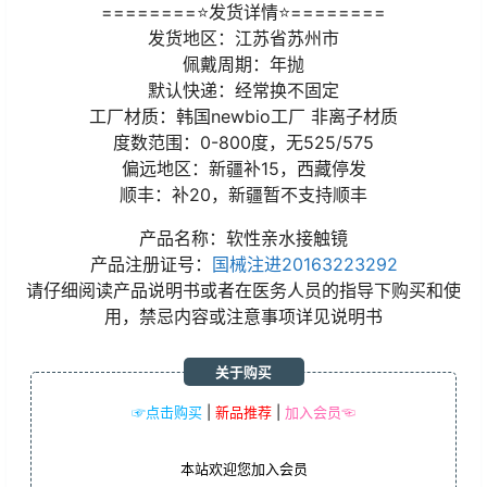
========⭐发货详情⭐========
发货地区：江苏省苏州市
佩戴周期：年抛
默认快递：经常换不固定
工厂材质：韩国newbio工厂 非离子材质
度数范围：0-800度，无525/575
偏远地区：新疆补15，西藏停发
顺丰：补20，新疆暂不支持顺丰
产品名称：软性亲水接触镜
产品注册证号：
国械注进20163223292
请仔细阅读产品说明书或者在医务人员的指导下购买和使
用，禁忌内容或注意事项详见说明书
关于购买
☞点击购买
|
新品推荐
|
加入会员☜
本站欢迎您加入会员