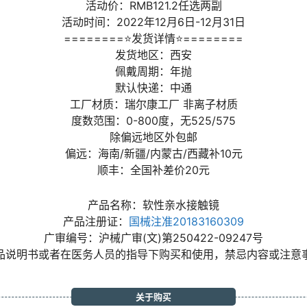
活动价：RMB121.2任选两副
活动时间：2022年12月6日-12月31日
========⭐发货详情⭐========
发货地区：西安
佩戴周期：年抛
默认快递：中通
工厂材质：瑞尔康工厂 非离子材质
度数范围：0-800度，无525/575
除偏远地区外包邮
偏远：海南/新疆/内蒙古/西藏补10元
顺丰：全国补差价20元
产品名称：软性亲水接触镜
产品注册证：
国械注准20183160309
广审编号：沪械广审(文)第250422-09247号
品说明书或者在医务人员的指导下购买和使用，禁忌内容或注意
关于购买