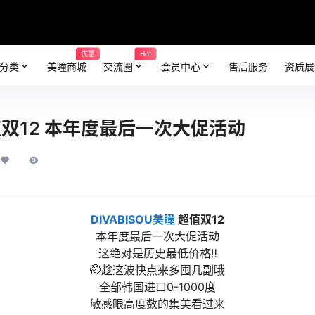
优惠
Hot
分类
美瞳商城
交流圈
会员中心
售后服务
资质展
 超值双12 本年度最后一次大促活动
DIVABISOU美瞳
超值双12
本年度最后一次大促活动
这绝对是历史最低价格‼️
🤭趁这波快点来多囤几副哦
全部韩国进口0-1000度
敏感眼高度数的集美看过来