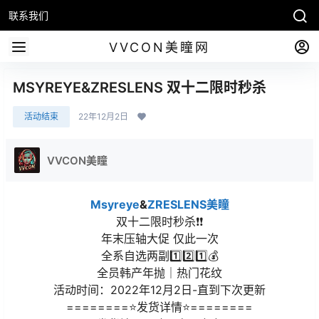
联系我们
VVCON美瞳网
MSYREYE&ZRESLENS 双十二限时秒杀
活动结束
22年12月2日
VVCON美瞳
Msyreye
&
ZRESLENS美瞳
双十二限时秒杀❗️❗️
年末压轴大促 仅此一次
全系自选两副1️⃣2️⃣1️⃣💰
全员韩产年抛｜热门花纹
活动时间：2022年12月2日-直到下次更新
========⭐发货详情⭐========