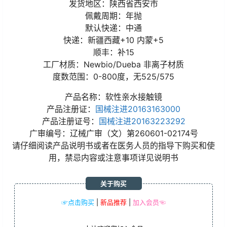
发货地区：陕西省西安市
佩戴周期：年抛
默认快递：中通
快递：新疆西藏+10 内蒙+5
顺丰：补15
工厂材质：Newbio/Dueba 非离子材质
度数范围：0-800度，无525/575
产品名称：软性亲水接触镜
产品注册证：
国械注进20163163000
产品注册证号：
国械注进20163223292
广审编号：辽械广审（文）第260601-02174号
请仔细阅读产品说明书或者在医务人员的指导下购买和使
用，禁忌内容或注意事项详见说明书
关于购买
☞点击购买
|
新品推荐
|
加入会员☜