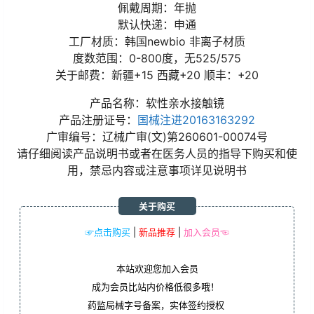
佩戴周期：年抛
默认快递：申通
工厂材质：韩国newbio 非离子材质
度数范围：0-800度，无525/575
关于邮费：新疆+15 西藏+20 顺丰：+20
产品名称：软性亲水接触镜
产品注册证号：
国械注进20163163292
广审编号：辽械广审(文)第260601-00074号
请仔细阅读产品说明书或者在医务人员的指导下购买和使
用，禁忌内容或注意事项详见说明书
关于购买
☞点击购买
|
新品推荐
|
加入会员☜
本站欢迎您加入会员
成为会员比站内价格低很多哦！
药监局械字号备案，实体签约授权