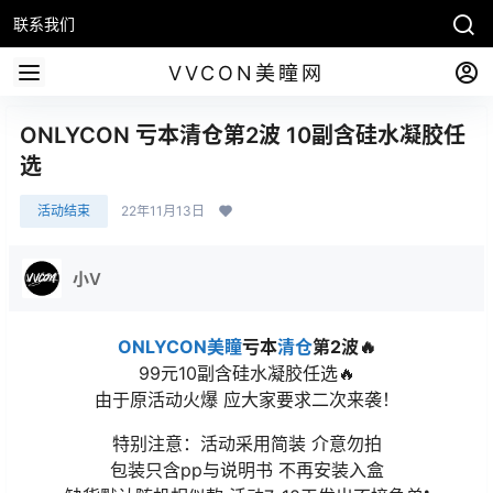
联系我们
VVCON美瞳网
ONLYCON 亏本清仓第2波 10副含硅水凝胶任
选
活动结束
22年11月13日
小V
ONLYCON美瞳
亏本
清仓
第2波🔥
99元10副含硅水凝胶任选🔥
由于原活动火爆 应大家要求二次来袭！
特别注意：活动采用简装 介意勿拍
包装只含pp与说明书 不再安装入盒