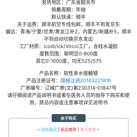
发货地区：广东省韶关市
佩戴周期：年抛
默认快递：顺丰
关于运费：顺丰航空专线包邮，顺丰不到发京东
偏远：青海/宁夏/甘肃/黑龙江补2，内蒙古/新疆补5，顺丰
不到自动切换京东发出
工厂材质：icodi/ick/Vocol工厂。含硅水凝胶
度数范围：聪明豆0-800度
其它0-1000度，均无525/575
产品名称：软性亲水接触镜
产品注册证号：
国械注进20183221818
广审编号：辽械广审(文)第230314-01847号
请仔细阅读产品说明书或者在医务人员的指导下购买和使
用，禁忌内容或注意事项详见说明书
关于购买
☞点击购买
|
新品推荐
|
加入会员☜