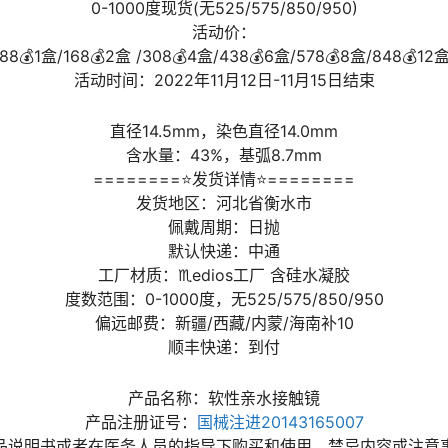
0-1000度现货(无525/575/850/950)
活动价：
88💰1盒/168💰2盒 /308💰4盒/438💰6盒/578💰8盒/848💰12
活动时间：2022年11月12日-11月15日结束
直径14.5mm，染色直径14.0mm
含水量：43%，基弧8.7mm
========⭐发货详情⭐========
发货地区：河北省衡水市
佩戴周期：日抛
默认快递：中通
工厂材质：♏edios工厂 含硅水凝胶
度数范围：0-1000度，无525/575/850/950
偏远邮费：新疆/西藏/内蒙/海南补10
顺丰快递：到付
产品名称：软性亲水接触镜
产品注册证号：
国械注进20143165007
品说明书或者在医务人员的指导下购买和使用，禁忌内容或注意