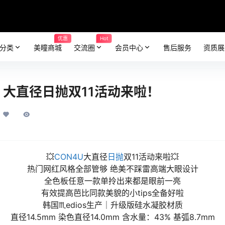
优惠
Hot
分类
美瞳商城
交流圈
会员中心
售后服务
资质展
U 大直径日抛双11活动来啦！
💥
CON4U
大直径
日抛
双11活动来啦💥
热门网红风格全部管够 绝美不踩雷高端大眼设计
全色板任意一款单拎出来都是眼前一亮
有效提高芭比同款美貌的小tips全备好啦
韩国♏edios生产｜升级版硅水凝胶材质
直径14.5mm 染色直径14.0mm 含水量：43% 基弧8.7mm