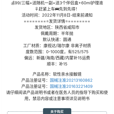
💰99/三幅+送随机一副+送3个伴侣盒+60ml护理液
♀赶紧上车🚌先到先得！
活动时间：2022年11月8日-结束前通知
========⭐发货详情⭐========
发货地区：陕西省咸阳市
佩戴周期：半年抛
默认快递：圆通
工厂材质：康视达/瑞尔康 非离子材质
度数范围：0-1000度，有525/575
偏远：新疆/海南/西藏/内蒙补15运费
顺丰：补15
产品名称：软性亲水接触镜
产品注册证号：
国械注准20213160862
产品注册证号：
国械注准20163221409
请仔细阅读产品说明书或者在医务人员的指导下购买和使
用，禁忌内容或注意事项详见说明书
关于购买