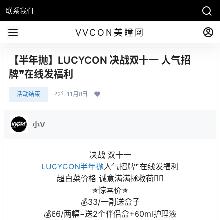
联系我们
VVCON美瞳网
【半年抛】LUCYCON 决战双十一 人气招
牌❞在线发福利
活动结束
22年11月8日
小V
决战 双十一
LUCYCON
半年抛
人气招牌❞在线发福利
超白菜价格 诚意满满拯救荷包🏻
✯惊喜价✯
💰33/一副送盒子
💰66/两幅+送2个伴侣盒+60ml护理液