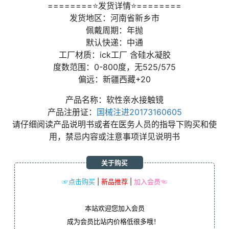
========⭐发货详情⭐========
发货地区：河南省新乡市
佩戴周期：年抛
默认快递：中通
工厂材质：ick工厂 含硅水凝胶
度数范围：0-800度，无525/575
偏远：新疆西藏+20
产品名称：软性亲水接触镜
产品注册证：
国械注进20173160605
请仔细阅读产品说明书或者在医务人员的指导下购买和使
用，禁忌内容或注意事项详见说明书
关于购买
☞点击购买
|
新品推荐
|
加入会员☜
本站欢迎您加入会员
成为会员比站内价格低很多哦！