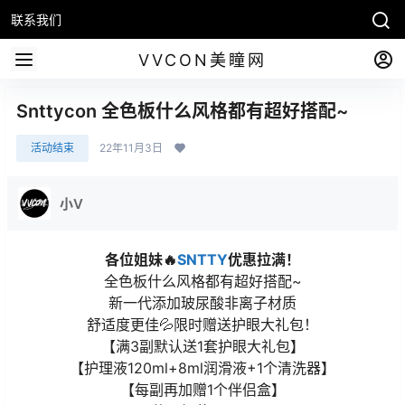
联系我们
VVCON美瞳网
Snttycon 全色板什么风格都有超好搭配~
活动结束
22年11月3日
小V
各位姐妹🔥
SNTTY
优惠拉满！
全色板什么风格都有超好搭配~
新一代添加玻尿酸非离子材质
舒适度更佳💦限时赠送护眼大礼包！
【满3副默认送1套护眼大礼包】
【护理液120ml+8ml润滑液+1个清洗器】
【每副再加赠1个伴侣盒】