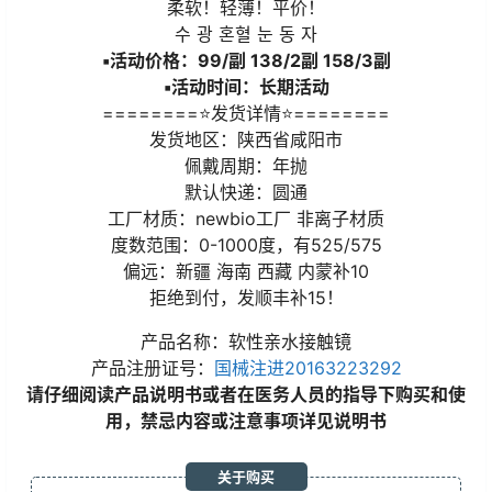
柔软！轻薄！平价！
수 광 혼혈 눈 동 자
▪活动价格：99/副 138/2副 158/3副
▪活动时间：长期活动
========⭐发货详情⭐========
发货地区：陕西省咸阳市
佩戴周期：年抛
默认快递：圆通
工厂材质：newbio工厂 非离子材质
度数范围：0-1000度，有525/575
偏远：新疆 海南 西藏 内蒙补10
拒绝到付，发顺丰补15！
产品名称：软性亲水接触镜
产品注册证号：
国械注进20163223292
请仔细阅读产品说明书或者在医务人员的指导下购买和使
用，禁忌内容或注意事项详见说明书
关于购买