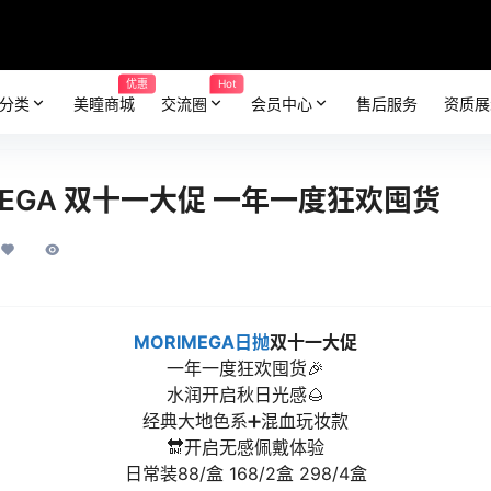
优惠
Hot
分类
美瞳商城
交流圈
会员中心
售后服务
资质展
MEGA 双十一大促 一年一度狂欢囤货
MORIMEGA
日抛
双十一大促
一年一度狂欢囤货🎉
水润开启秋日光感🌰
经典大地色系➕混血玩妆款
🔛开启无感佩戴体验
日常装88/盒 168/2盒 298/4盒