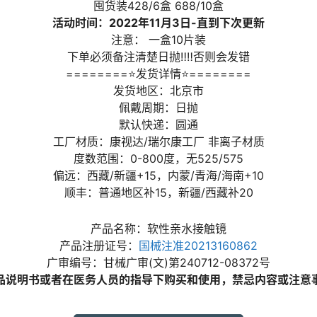
囤货装428/6盒 688/10盒
活动时间：2022年11月3日-直到下次更新
注意： 一盒10片装
下单必须备注清楚日抛‼️‼️否则会发错
========⭐发货详情⭐========
发货地区：北京市
佩戴周期：日抛
默认快递：圆通
工厂材质：康视达/瑞尔康工厂 非离子材质
度数范围：0-800度，无525/575
偏远：西藏/新疆+15，内蒙/青海/海南+10
顺丰：普通地区补15，新疆/西藏补20
产品名称：软性亲水接触镜
产品注册证号：
国械注准20213160862
广审编号：甘械广审(文)第240712-08372号
品说明书或者在医务人员的指导下购买和使用，禁忌内容或注意