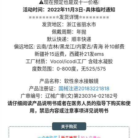
⚠️现在预定也是双十一价格❕
活动时间：2022年11月3日-具体临时通知
========⭐发货详情⭐========
发货地区：浙江省丽水市
佩戴周期：年抛
默认快递：顺丰快递
偏远地区: 云南/吉林/黑龙江/内蒙古/青海 补10邮费
新疆补15运费，西藏补21发ems
工厂材质：Vocol/icodi工厂 含硅水凝胶
度数范围：0-800度，无525/575
产品名称：软性亲水接触镜
产品注册证：
国械注进20183221818
广审编号：辽械广审(文)第230314-02182号
请仔细阅读产品说明书或者在医务人员的指导下购买和使
用，禁忌内容或注意事项详见说明书
关于购买
☞点击购买
|
新品推荐
|
加入会员☜