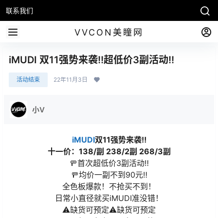
联系我们
VVCON美瞳网
iMUDI 双11强势来袭!!超低价3副活动!!
活动结束
22年11月3日
小V
iMUDI
双11强势来袭‼️
十一价：138/副 238/2副 268/3副
🚥首次超低价3副活动‼️
🚥均价一副不到90元‼️
全色板爆款！不抢买不到！
日常小直径就买iMUDI准没错！
⚠️缺货可预定⚠️缺货可预定