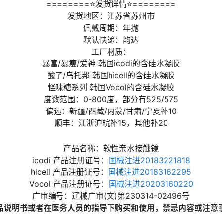
========⭐发货详情⭐========
发货地区：江苏省苏州市
佩戴周期：年抛
默认快递：韵达
工厂材质：
暴富/暴瘦/爱神 韩国icodi的含硅水凝胶
酸了/乌托邦 韩国hicell的含硅水凝胶
怪味糖系列 韩国Vocol的含硅水凝胶
度数范围：0-800度，部分有525/575
偏远：新疆/西藏/内蒙/甘肃/宁夏补10
顺丰：江浙沪皖补15，其他补20
产品名称：软性亲水接触镜
icodi 产品注册证号：
国械注进20183221818
hicell 产品注册证号：
国械注进20183162295
Vocol 产品注册证号：
国械注进20203160220
广审编号：辽械广审(文)第230314-02496号
品说明书或者在医务人员的指导下购买和使用，禁忌内容或注意