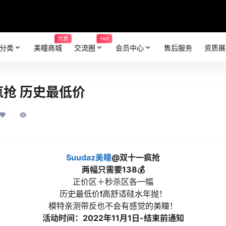
优惠
Hot
分类
美瞳商城
交流圈
会员中心
售后服务
资质展
一疯抢 历史最低价
Suudaz美瞳
@双十一疯抢
两幅只需要138💰
正价区＋秒杀区各一幅
历史最低价❗高舒适硅水年抛！
模特亲测带反也不会有感觉的美瞳！
活动时间：2022年11月1日-结束前通知